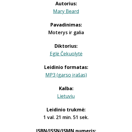
Autorius:
Mary Beard
Pavadinimas:
Moterys ir galia
Diktorius:
Eglė Čekuolytė
Leidinio formatas:
MP3 (garso įrašas)
Kalba:
Lietuvių
Leidinio trukmė:
1 val. 21 min. 51 sek.
ISBN/ISSN/ISMN numeris: