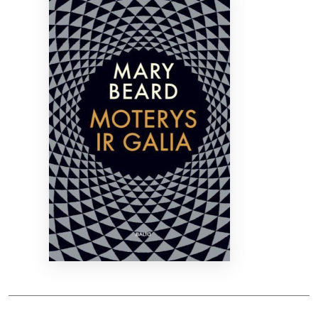
Bibliotekoms
D.U.K.
+370 667 80 541
info@elvislab.lt