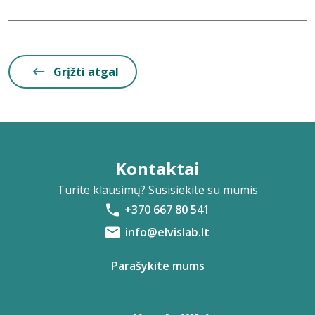
Grįžti atgal
Kontaktai
Turite klausimų? Susisiekite su mumis
+370 667 80 541
info@elvislab.lt
Parašykite mums