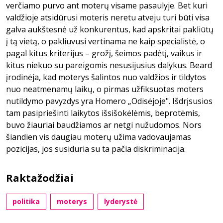
verčiamo purvo ant moterų visame pasaulyje. Bet kuri
valdžioje atsidūrusi moteris neretu atveju turi būti visa
galva aukštesnė už konkurentus, kad apskritai pakliūtų
į tą vietą, o pakliuvusi vertinama ne kaip specialistė, o
pagal kitus kriterijus – grožį, šeimos padėtį, vaikus ir
kitus niekuo su pareigomis nesusijusius dalykus. Beard
įrodinėja, kad moterys šalintos nuo valdžios ir tildytos
nuo neatmenamų laikų, o pirmas užfiksuotas moters
nutildymo pavyzdys yra Homero „Odisėjoje". Išdrįsusios
tam pasipriešinti laikytos išsišokėlėmis, beprotėmis,
buvo žiauriai baudžiamos ar netgi nužudomos. Nors
šiandien vis daugiau moterų užima vadovaujamas
pozicijas, jos susiduria su ta pačia diskriminacija.
Raktažodžiai
politika
moterys
lyderystė