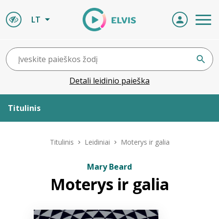
LT
Detali leidinio paieška
Titulinis
Apie ELVIS
Titulinis
Leidiniai
Moterys ir galia
Leidiniai
Mary Beard
Moterys ir galia
ELVIS atvyksta
Naujienos