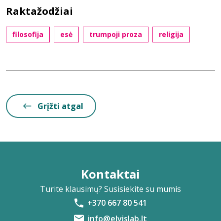
Raktažodžiai
filosofija
esė
trumpoji proza
religija
Grįžti atgal
Kontaktai
Turite klausimų? Susisiekite su mumis
+370 667 80 541
info@elvislab.lt