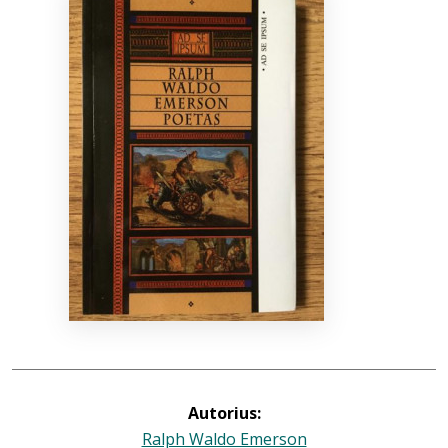
Bibliotekoms
D.U.K.
+370 667 80 541
info@elvislab.lt
Autorius:
Ralph Waldo Emerson