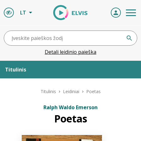
LT
Detali leidinio paieška
Titulinis
Apie ELVIS
Titulinis
Leidiniai
Poetas
Leidiniai
Ralph Waldo Emerson
Poetas
ELVIS atvyksta
Naujienos