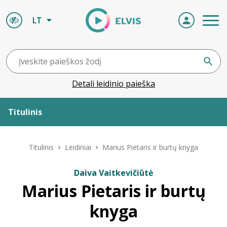
LT
Detali leidinio paieška
Titulinis
Apie ELVIS
Titulinis
Leidiniai
Marius Pietaris ir burtų knyga
Leidiniai
Daiva Vaitkevičiūtė
Marius Pietaris ir burtų
ELVIS atvyksta
knyga
Naujienos