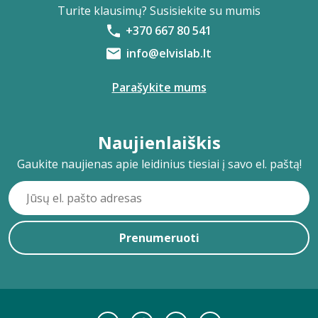
Turite klausimų? Susisiekite su mumis
+370 667 80 541
info@elvislab.lt
Parašykite mums
Naujienlaiškis
Gaukite naujienas apie leidinius tiesiai į savo el. paštą!
Prenumeruoti