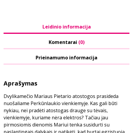
Leidinio informacija
Komentarai
(0)
Prieinamumo informacija
Aprašymas
Dvylikamečio Mariaus Pietario atostogos prasideda
nuošaliame Perkūnlaukio vienkiemyje. Kas gali būti
nykiau, nei pradėti atostogas drauge su tėvais,
vienkiemyje, kuriame nėra elektros? Tačiau jau
pirmosiomis dienomis Mariui tenka susidurti su
paslaptingais dalykais ir patikėti, kad burtai egzistuoja.