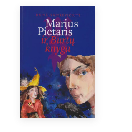
Bibliotekoms
D.U.K.
+370 667 80 541
info@elvislab.lt