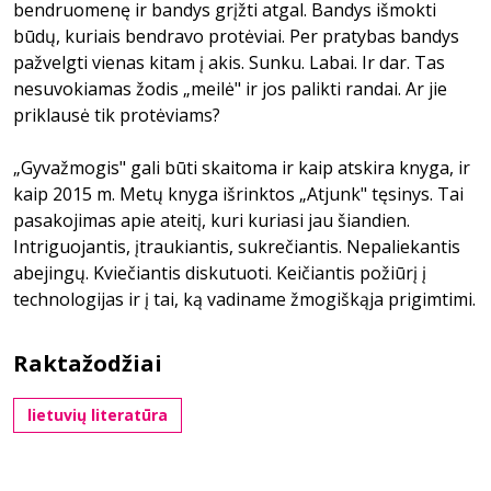
bendruomenę ir bandys grįžti atgal. Bandys išmokti
būdų, kuriais bendravo protėviai. Per pratybas bandys
pažvelgti vienas kitam į akis. Sunku. Labai. Ir dar. Tas
nesuvokiamas žodis „meilė" ir jos palikti randai. Ar jie
priklausė tik protėviams?
„Gyvažmogis" gali būti skaitoma ir kaip atskira knyga, ir
kaip 2015 m. Metų knyga išrinktos „Atjunk" tęsinys. Tai
pasakojimas apie ateitį, kuri kuriasi jau šiandien.
Intriguojantis, įtraukiantis, sukrečiantis. Nepaliekantis
abejingų. Kviečiantis diskutuoti. Keičiantis požiūrį į
technologijas ir į tai, ką vadiname žmogiškąja prigimtimi.
Raktažodžiai
lietuvių literatūra