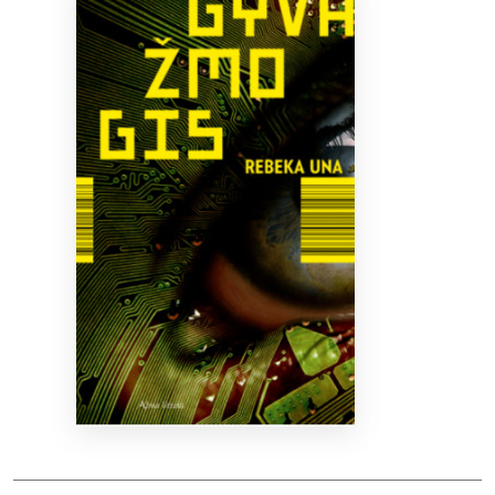
Bibliotekoms
D.U.K.
+370 667 80 541
info@elvislab.lt