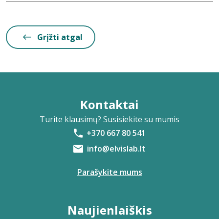
Grįžti atgal
Kontaktai
Turite klausimų? Susisiekite su mumis
+370 667 80 541
info@elvislab.lt
Parašykite mums
Naujienlaiškis