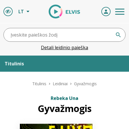
LT
Detali leidinio paieška
Titulinis
Apie ELVIS
Titulinis
Leidiniai
Gyvažmogis
Leidiniai
Rebeka Una
Gyvažmogis
ELVIS atvyksta
Naujienos