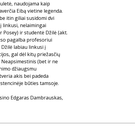
 ruletė, naudojama kaip
verčia Eibą vietine legenda.
itin giliai susidomi dvi
į linkusi, nelaimingai
r Posey) ir studentė Džilė (akt.
ekso pagalba profesoriui
 Džilė labiau linkusi į
jos, gal dėl kitų priežasčių
. Neapsimestinis (bet ir ne
venimo džiaugsmu
tveria akis bei padeda
zistencinėje būties tamsoje.
arsino Edgaras Dambrauskas,