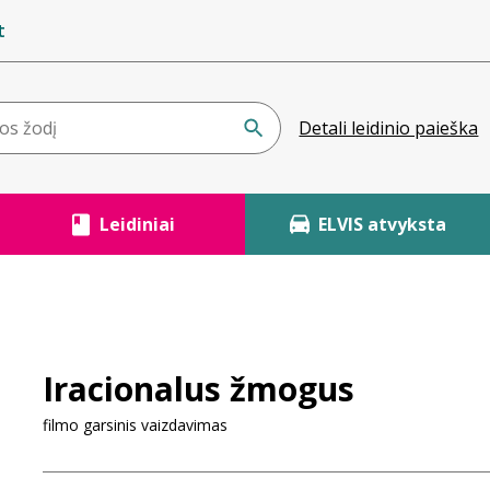
t
Detali leidinio paieška
Leidiniai
ELVIS atvyksta
Iracionalus žmogus
filmo garsinis vaizdavimas