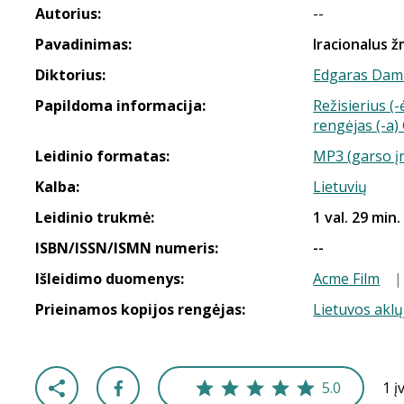
Autorius:
--
Pavadinimas:
Iracionalus 
Diktorius:
Edgaras Dam
Papildoma informacija:
Režisierius (
rengėjas (-a)
Leidinio formatas:
MP3 (garso į
Kalba:
Lietuvių
Leidinio trukmė:
1 val. 29 min.
ISBN/ISSN/ISMN numeris:
--
Išleidimo duomenys:
Acme Film
Prieinamos kopijos rengėjas:
Lietuvos aklų
5.0
1 į