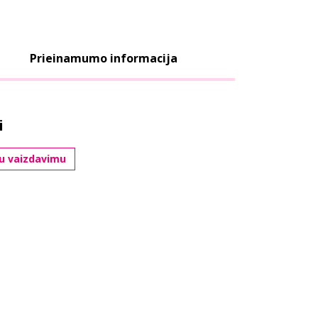
Prieinamumo informacija
i
iu vaizdavimu