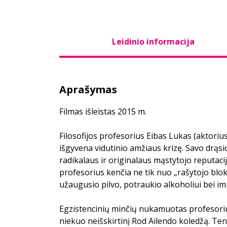
Leidinio informacija
Aprašymas
Filmas išleistas 2015 m.
Filosofijos profesorius Eibas Lukas (aktoriu
išgyvena vidutinio amžiaus krizę. Savo drąs
radikalaus ir originalaus mąstytojo reputac
profesorius kenčia ne tik nuo „rašytojo blok
užaugusio pilvo, potraukio alkoholiui bei im
Egzistencinių minčių nukamuotas profesorius
niekuo neišskirtinį Rod Ailendo koledžą. Ten 