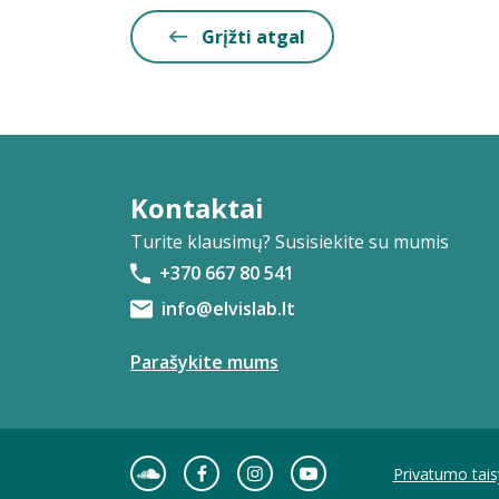
Grįžti atgal
Kontaktai
Turite klausimų? Susisiekite su mumis
+370 667 80 541
info@elvislab.lt
Parašykite mums
Privatumo tais