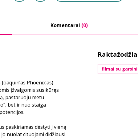
Komentarai
(0)
Raktažodžia
filmai su garsin
s Joaquin‘as Phoenix‘as)
iomis įžvalgomis susikūręs
iją, pastaruoju metu
o“, bet ir nuo staiga
potencijos.
 paskiriamas dėstyti į vieną
jo nuolat cituojami didžiausi