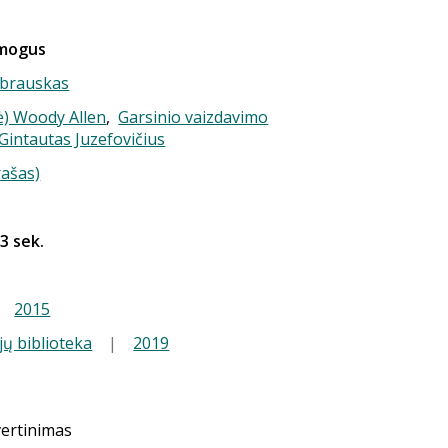
žmogus
brauskas
-ė) Woody Allen
,
Garsinio vaizdavimo
 Gintautas Juzefovičius
rašas)
 3 sek.
|
2015
jų biblioteka
|
2019
vertinimas