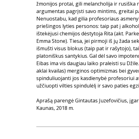
žmonijos protai, gili melancholija ir rusiška
argumentas pagrįsti savo mintims, greitai pa
Nenuostabu, kad gilia profesoriaus asmenybe 
priešingos lyties personos: taip pat į alkohol
ištekėjusi chemijos dėstytoja Rita (akt. Parke
Emma Stone). Tiesa, jei pirmoji iš jų žada s
išmušti visus blokus (taip pat ir rašytojo), tai
platoniškus santykius. Gal dėl savo impotenci
Eibas ima vis daugiau laiko praleisti su Džile
aklai kvailas) merginos optimizmas bei gy
spinduliuojanti jos kasdienybė profesoriui a
užčiuopti vilties spindulėlį ir savo paties eg
Aprašą parengė Gintautas Juzefovičius, įg
Kaunas, 2018 m.