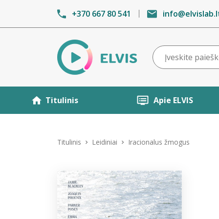
+370 667 80 541
info@elvislab.l
Titulinis
Apie ELVIS
Titulinis
Leidiniai
Iracionalus žmogus