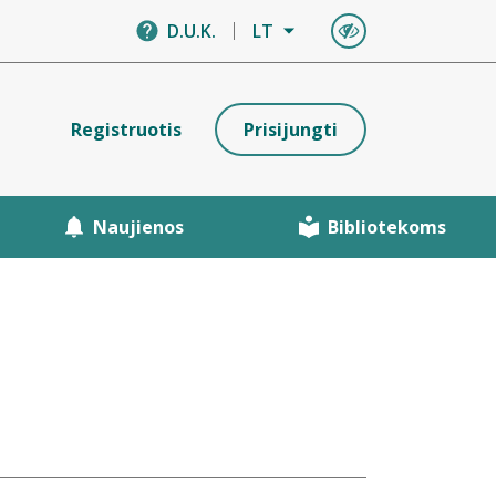
D.U.K.
LT
Registruotis
Prisijungti
Naujienos
Bibliotekoms