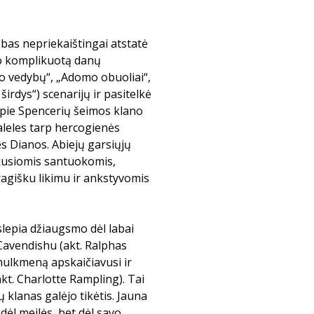
bbas nepriekaištingai atstatė
avo komplikuotą danų
 vedybų“, „Adomo obuoliai“,
 širdys“) scenarijų ir pasitelkė
apie Spencerių šeimos klano
raleles tarp hercogienės
s Dianos. Abiejų garsiųjų
kusiomis santuokomis,
ragišku likimu ir ankstyvomis
slepia džiaugsmo dėl labai
avendishu (akt. Ralphas
mulkmeną apskaičiavusi ir
kt. Charlotte Rampling). Tai
 klanas galėjo tikėtis. Jauna
dėl meilės, bet dėl savo