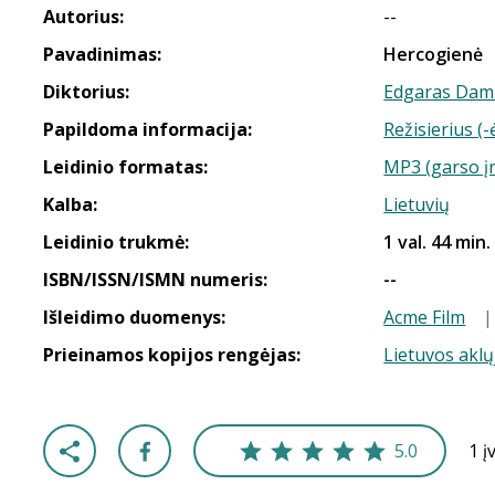
Autorius:
--
Pavadinimas:
Hercogienė
Diktorius:
Edgaras Dam
Papildoma informacija:
Režisierius (-
Leidinio formatas:
MP3 (garso į
Kalba:
Lietuvių
Leidinio trukmė:
1 val. 44 min.
ISBN/ISSN/ISMN numeris:
--
Išleidimo duomenys:
Acme Film
Prieinamos kopijos rengėjas:
Lietuvos aklų
5.0
1 į