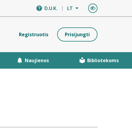
D.U.K.
LT
Registruotis
Prisijungti
Naujienos
Bibliotekoms