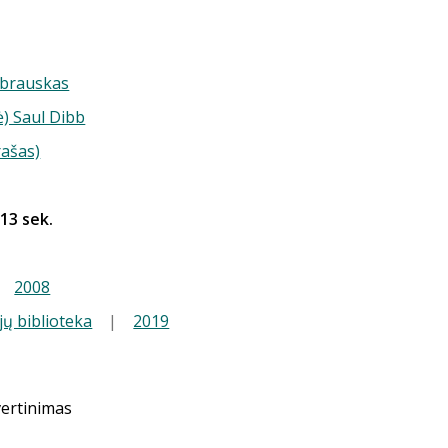
brauskas
ė) Saul Dibb
rašas)
 13 sek.
|
2008
jų biblioteka
|
2019
vertinimas