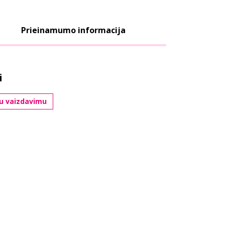
Prieinamumo informacija
i
iu vaizdavimu