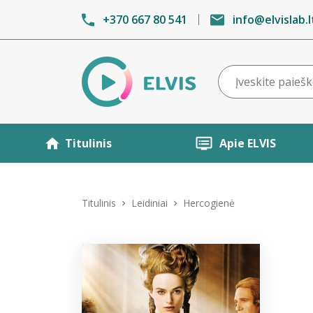
+370 667 80 541
info@elvislab.l
Titulinis
Apie ELVIS
Titulinis
Leidiniai
Hercogienė