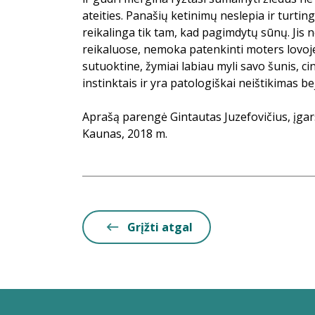
ateities. Panašių ketinimų neslepia ir turt
reikalinga tik tam, kad pagimdytų sūnų. Jis n
reikaluose, nemoka patenkinti moters lovoj
sutuoktine, žymiai labiau myli savo šunis, cin
instinktais ir yra patologiškai neištikimas 
Aprašą parengė Gintautas Juzefovičius, įg
Kaunas, 2018 m.
Grįžti atgal