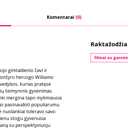
Komentarai
(0)
Raktažodžia
filmai su garsin
-ojo gimtadienio žavi ir
vonšyro hercogo Williamo
 vedybos, kurias pratęsė
ių šeimyninis gyvenimas.
anki mergina tapo mylimiausia
ėjo pasinaudoti populiarumu.
 nuolankiai toleravo savo
vienu stogu gyvenusia
maną su perspektyviuoju