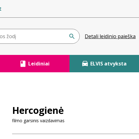
t
Detali leidinio paieška
Leidiniai
ELVIS atvyksta
Hercogienė
filmo garsinis vaizdavimas