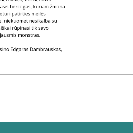
ingasis hercogas, kuriam žmona
eturi patirties meilės
e, niekuomet nesikalba su
iškai rūpinasi tik savo
bejausmis monstras.
arsino Edgaras Dambrauskas,