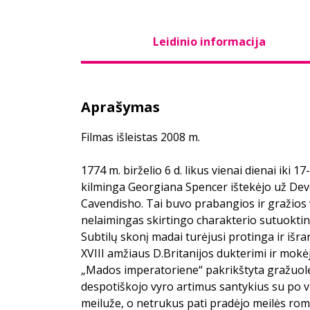
Leidinio informacija
Aprašymas
Filmas išleistas 2008 m.
1774 m. birželio 6 d. likus vienai dienai iki 17
kilminga Georgiana Spencer ištekėjo už De
Cavendisho. Tai buvo prabangios ir gražios
nelaimingas skirtingo charakterio sutuoktin
Subtilų skonį madai turėjusi protinga ir išr
XVIII amžiaus D.Britanijos dukterimi ir mok
„Mados imperatoriene“ pakrikštyta gražuolė
despotiškojo vyro artimus santykius su po 
meiluže, o netrukus pati pradėjo meilės ro