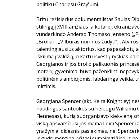
politiku Charlesu Gray'umi.
Britų režisierius dokumentalistas Saulas Di
stilingąjį XVIII amžiaus laikotarpį, ekraniz
vunderkindo Anderso Thomaso Jenseno („Po
„Broliai“, „Vilburas nori nusižudyti“, „Atviros
talentingiausius aktorius, kad papasakotų 
iškilimą į valdžią, o kartu išvestų ryškias pa
Georgianos ir jos brolio palikuonės princesė
moterų gyvenimai buvo paženklinti nepavy
politinėmis ambicijomis, labdaringa veikla, t
mirtimis.
Georgiana Spencer (akt. Keira Knightley) ne
naudingos santuokos su hercogu Williamu C
Fiennesas), kurią suorganizavo kiekvieną s
viską apsvarsčiusi jos mama Leidi Spencer (a
yra žymiai didesnis pasiekimas, nei Spencerių
ir gudri mergina ryžtasi sumainyti žiedus ne 