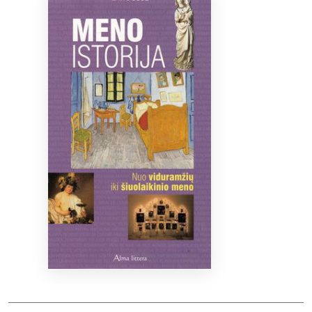
Bibliotekoms
D.U.K.
+370 667 80 541
info@elvislab.lt