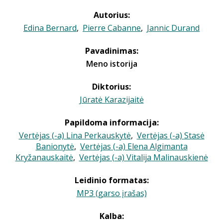
Autorius:
Edina Bernard
,
Pierre Cabanne
,
Jannic Durand
Pavadinimas:
Meno istorija
Diktorius:
Jūratė Karazijaitė
Papildoma informacija:
Vertėjas (-a) Lina Perkauskytė
,
Vertėjas (-a) Stasė
Banionytė
,
Vertėjas (-a) Elena Algimanta
Kryžanauskaitė
,
Vertėjas (-a) Vitalija Malinauskienė
Leidinio formatas:
MP3 (garso įrašas)
Kalba: