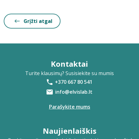
Grįžti atgal
Kontaktai
Turite klausimų? Susisiekite su mumis
+370 667 80 541
info@elvislab.lt
Parašykite mums
Naujienlaiškis