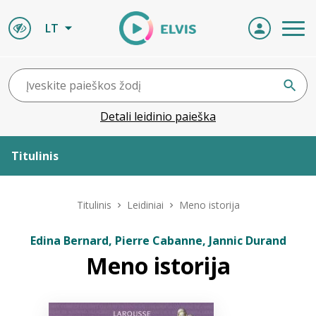
LT
Detali leidinio paieška
Titulinis
Apie ELVIS
Titulinis
Leidiniai
Meno istorija
Leidiniai
Edina Bernard, Pierre Cabanne, Jannic Durand
Meno istorija
ELVIS atvyksta
Naujienos