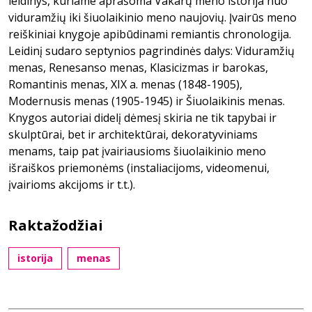
leidinys, kuriame aprašoma Vakarų meno istorija nuo
viduramžių iki šiuolaikinio meno naujovių. Įvairūs meno
reiškiniai knygoje apibūdinami remiantis chronologija.
Leidinį sudaro septynios pagrindinės dalys: Viduramžių
menas, Renesanso menas, Klasicizmas ir barokas,
Romantinis menas, XIX a. menas (1848-1905),
Modernusis menas (1905-1945) ir Šiuolaikinis menas.
Knygos autoriai didelį dėmesį skiria ne tik tapybai ir
skulptūrai, bet ir architektūrai, dekoratyviniams
menams, taip pat įvairiausioms šiuolaikinio meno
išraiškos priemonėms (instaliacijoms, videomenui,
įvairioms akcijoms ir t.t.).
Raktažodžiai
istorija
menas