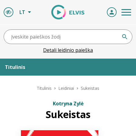
LT
Detali leidinio paieška
Titulinis
Apie ELVIS
Titulinis
Leidiniai
Sukeistas
Leidiniai
Kotryna Zylė
Sukeistas
ELVIS atvyksta
Naujienos