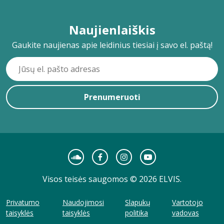
Naujienlaiškis
Gaukite naujienas apie leidinius tiesiai į savo el. paštą!
Prenumeruoti
Visos teisės saugomos © 2026 ELVIS.
Privatumo
Naudojimosi
Slapukų
Vartotojo
taisyklės
taisyklės
politika
vadovas