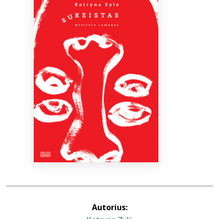
Bibliotekoms
D.U.K.
+370 667 80 541
info@elvislab.lt
Autorius: