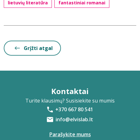
lietuvių literatūra
fantastiniai romanai
Grįžti atgal
Kontaktai
Turite klausimų? Susisiekite su mumis
+370 667 80 541
info@elvislab.lt
Parašykite mums