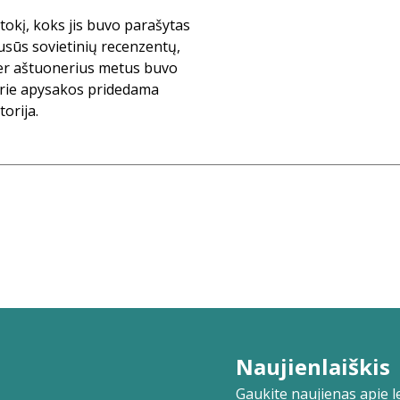
 tokį, koks jis buvo parašytas
ausūs sovietinių recenzentų,
per aštuonerius metus buvo
 Prie apysakos pridedama
orija.
Naujienlaiškis
Gaukite naujienas apie lei