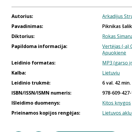
Autorius:
Arkadijus Str
Pavadinimas:
Piknikas šali
Diktorius:
Rokas Simana
Papildoma informacija:
Vertėjas (-a)
Apuokienė
Leidinio formatas:
MP3 (garso į
Kalba:
Lietuvių
Leidinio trukmė:
6 val. 42 min.
ISBN/ISSN/ISMN numeris:
978-609-427-
Išleidimo duomenys:
Kitos knygos
Prieinamos kopijos rengėjas:
Lietuvos aklų