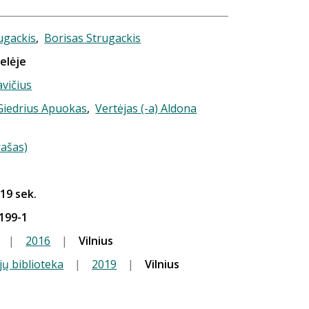
ugackis
,
Borisas Strugackis
kelėje
vičius
 Giedrius Apuokas
,
Vertėjas (-a) Aldona
rašas)
 19 sek.
199-1
|
2016
|
Vilnius
jų biblioteka
|
2019
|
Vilnius