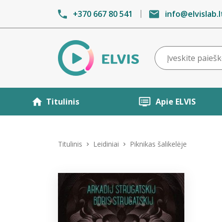
+370 667 80 541
info@elvislab.l
Titulinis
Apie ELVIS
Titulinis
Leidiniai
Piknikas šalikelėje