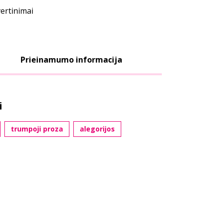
vertinimai
Prieinamumo informacija
i
trumpoji proza
alegorijos