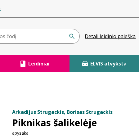
t
Detali leidinio paieška
Leidiniai
ELVIS atvyksta
Arkadijus Strugackis, Borisas Strugackis
Piknikas šalikelėje
apysaka