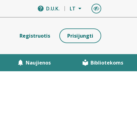
D.U.K.
LT
Registruotis
Prisijungti
Naujienos
Bibliotekoms