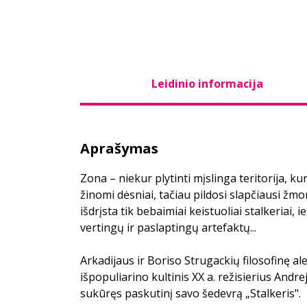
Leidinio informacija
Aprašymas
Zona – niekur plytinti mįslinga teritorija, ku
žinomi dėsniai, tačiau pildosi slapčiausi žmon
išdrįsta tik bebaimiai keistuoliai stalkeriai, 
vertingų ir paslaptingų artefaktų...
Arkadijaus ir Boriso Strugackių filosofinę al
išpopuliarino kultinis XX a. režisierius Andr
sukūręs paskutinį savo šedevrą „Stalkeris".