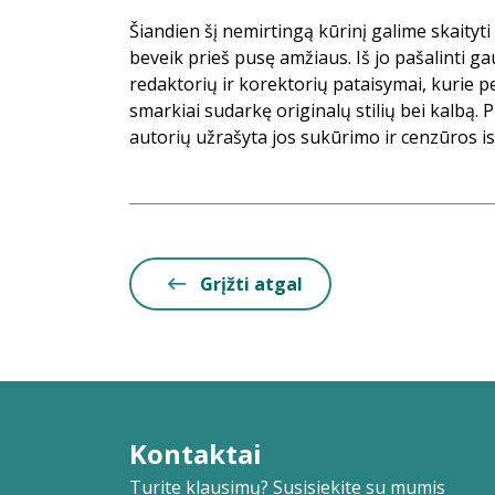
Šiandien šį nemirtingą kūrinį galime skaityti
beveik prieš pusę amžiaus. Iš jo pašalinti g
redaktorių ir korektorių pataisymai, kurie 
smarkiai sudarkę originalų stilių bei kalbą.
autorių užrašyta jos sukūrimo ir cenzūros ist
Grįžti atgal
Kontaktai
Turite klausimų? Susisiekite su mumis