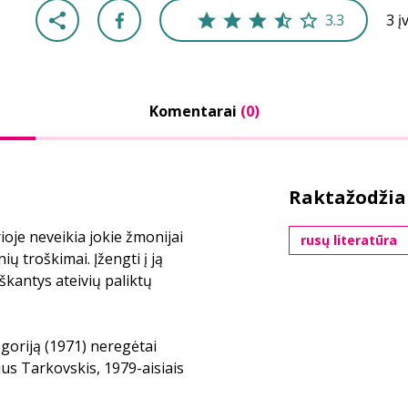
3.3
3 į
Komentarai
(0)
Raktažodžia
rioje neveikia jokie žmonijai
rusų literatūra
ių troškimai. Įžengti į ją
ieškantys ateivių paliktų
egoriją (1971) neregėtai
ejus Tarkovskis, 1979-aisiais