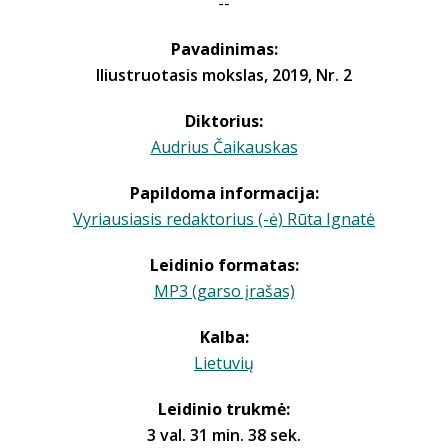
--
Pavadinimas:
Iliustruotasis mokslas, 2019, Nr. 2
Diktorius:
Audrius Čaikauskas
Papildoma informacija:
Vyriausiasis redaktorius (-ė) Rūta Ignatė
Leidinio formatas:
MP3 (garso įrašas)
Kalba:
Lietuvių
Leidinio trukmė:
3 val. 31 min. 38 sek.