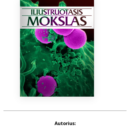
Bibliotekoms
D.U.K.
+370 667 80 541
info@elvislab.lt
Autorius: