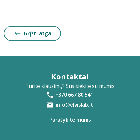
Grįžti atgal
Kontaktai
Turite klausimų? Susisiekite su mumis
+370 667 80 541
info@elvislab.lt
Parašykite mums