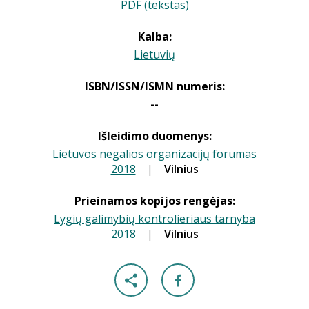
PDF (tekstas)
Kalba:
Lietuvių
ISBN/ISSN/ISMN numeris:
--
Išleidimo duomenys:
Lietuvos negalios organizacijų forumas
2018
|
|
Vilnius
Prieinamos kopijos rengėjas:
Lygių galimybių kontrolieriaus tarnyba
2018
|
|
Vilnius