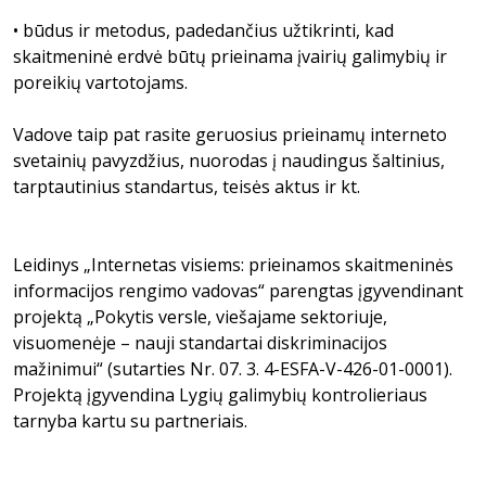
• būdus ir metodus, padedančius užtikrinti, kad
skaitmeninė erdvė būtų prieinama įvairių galimybių ir
poreikių vartotojams.
Vadove taip pat rasite geruosius prieinamų interneto
svetainių pavyzdžius, nuorodas į naudingus šaltinius,
tarptautinius standartus, teisės aktus ir kt.
Leidinys „Internetas visiems: prieinamos skaitmeninės
informacijos rengimo vadovas“ parengtas įgyvendinant
projektą „Pokytis versle, viešajame sektoriuje,
visuomenėje – nauji standartai diskriminacijos
mažinimui“ (sutarties Nr. 07. 3. 4-ESFA-V-426-01-0001).
Projektą įgyvendina Lygių galimybių kontrolieriaus
tarnyba kartu su partneriais.