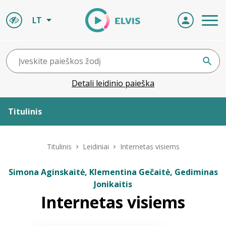
LT
Detali leidinio paieška
Titulinis
Apie ELVIS
Titulinis
Leidiniai
Internetas visiems
Leidiniai
Simona Aginskaitė, Klementina Gečaitė, Gediminas
Jonikaitis
ELVIS atvyksta
Internetas visiems
Naujienos