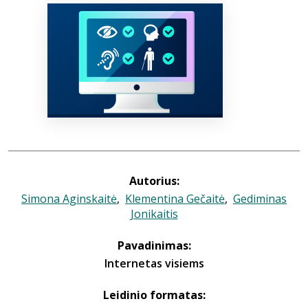
Bibliotekoms
D.U.K.
+370 667 80 541
info@elvislab.lt
Autorius:
Simona Aginskaitė
,
Klementina Gečaitė
,
Gediminas
Jonikaitis
Pavadinimas:
Internetas visiems
Leidinio formatas: