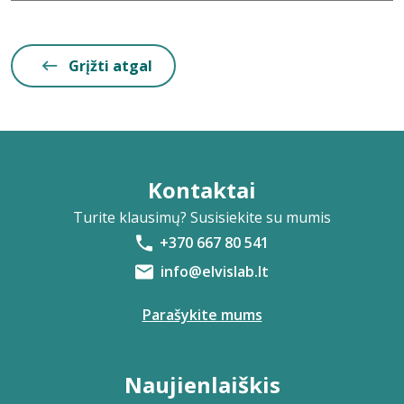
Grįžti atgal
Kontaktai
Turite klausimų? Susisiekite su mumis
+370 667 80 541
info@elvislab.lt
Parašykite mums
Naujienlaiškis