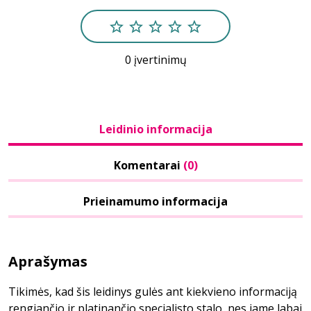
0 įvertinimų
Leidinio informacija
Komentarai
(0)
Prieinamumo informacija
Aprašymas
Tikimės, kad šis leidinys gulės ant kiekvieno informaciją
rengiančio ir platinančio specialisto stalo, nes jame labai