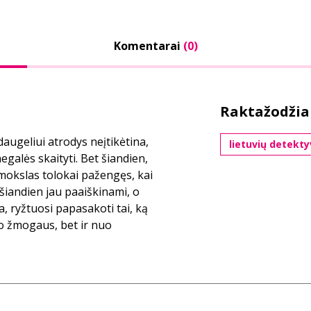
Komentarai
(0)
Raktažodžia
daugeliui atrodys neįtikėtina,
lietuvių detekty
galės skaityti. Bet šiandien,
 mokslas tolokai pažengęs, kai
šiandien jau paaiškinami, o
, ryžtuosi papasakoti tai, ką
io žmogaus, bet ir nuo