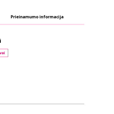
Prieinamumo informacija
i
vai