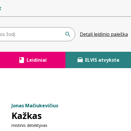
t
Detali leidinio paieška
Leidiniai
ELVIS atvyksta
Jonas Mačiukevičius
Kažkas
mistinis detektyvas