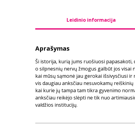
Leidinio informacija
Aprašymas
Ši istorija, kurią jums ruošiuosi papasakoti, 
o silpnesnių nervų žmogus galbūt jos visai ne
kai mūsų sąmonė jau gerokai išsivysčiusi ir
vis daugiau anksčiau nesuvokamų reiškinių 
kai kurie jų tampa tam tikra gyvenimo norma
anksčiau reikėjo slėpti ne tik nuo artimiaus
valdžios institucijų.