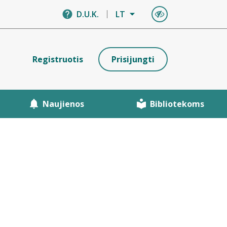
D.U.K.
LT
Registruotis
Prisijungti
Naujienos
Bibliotekoms