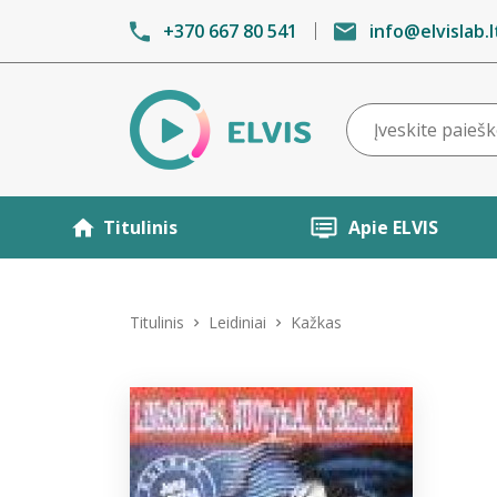
+370 667 80 541
info@elvislab.l
Titulinis
Apie ELVIS
Titulinis
Leidiniai
Kažkas