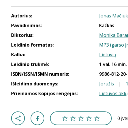
Autorius:
Jonas Mačiuk
Pavadinimas:
Kažkas
Diktorius:
Monika Bara
Leidinio formatas:
MP3 (garso į
Kalba:
Lietuvių
Leidinio trukmė:
1 val. 16 min.
ISBN/ISSN/ISMN numeris:
9986-812-20-
Išleidimo duomenys:
Joružis
|
Prieinamos kopijos rengėjas:
Lietuvos aklų
0 įv