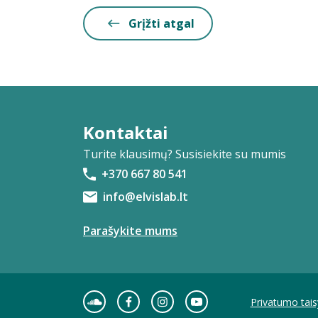
Grįžti atgal
Kontaktai
Turite klausimų? Susisiekite su mumis
+370 667 80 541
info@elvislab.lt
Parašykite mums
Privatumo tais