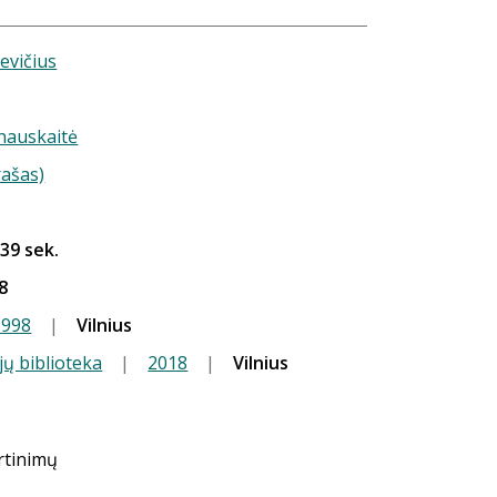
evičius
nauskaitė
rašas)
 39 sek.
8
1998
|
Vilnius
jų biblioteka
|
2018
|
Vilnius
ertinimų