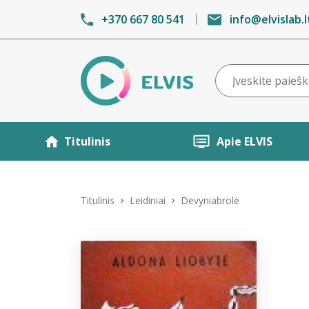
+370 667 80 541
info@elvislab.l
Titulinis
Apie ELVIS
Titulinis
Leidiniai
Devyniabrolė