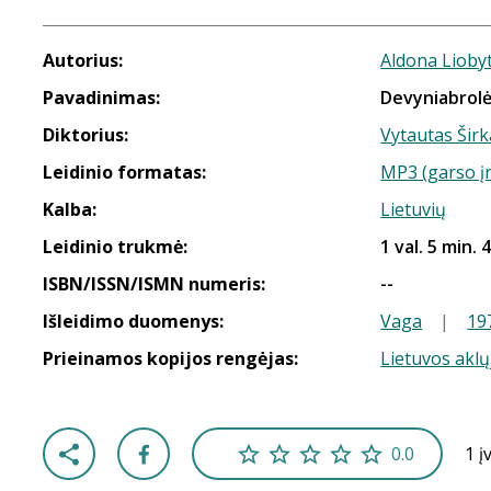
Autorius:
Aldona Lioby
Pavadinimas:
Devyniabrol
Diktorius:
Vytautas Širk
Leidinio formatas:
MP3 (garso į
Kalba:
Lietuvių
Leidinio trukmė:
1 val. 5 min. 
ISBN/ISSN/ISMN numeris:
--
Išleidimo duomenys:
Vaga
|
19
Prieinamos kopijos rengėjas:
Lietuvos aklų
0.0
1 į