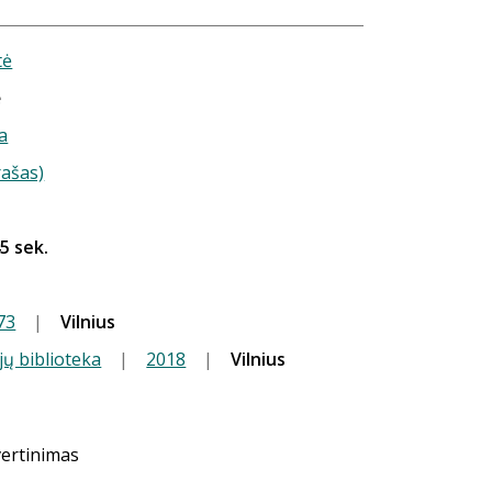
tė
ė
a
rašas)
45 sek.
73
|
Vilnius
jų biblioteka
|
2018
|
Vilnius
vertinimas