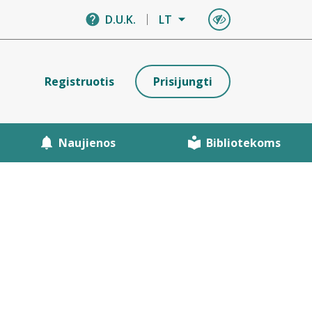
D.U.K.
LT
Registruotis
Prisijungti
Naujienos
Bibliotekoms