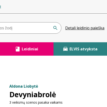
t
Detali leidinio paieška
Leidiniai
ELVIS atvyksta
Aldona Liobytė
Devyniabrolė
3 veiksmų scenos pasaka vaikams