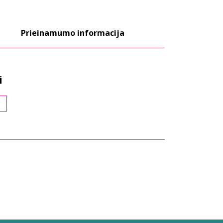
Prieinamumo informacija
i
s