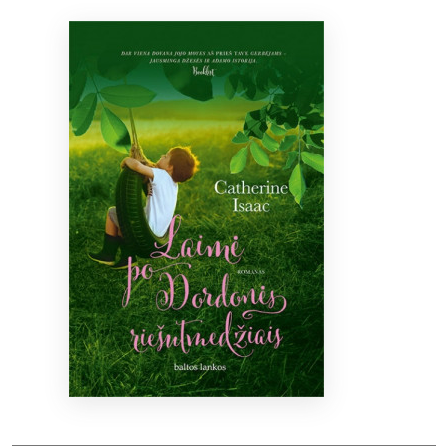
Bibliotekoms
D.U.K.
+370 667 80 541
info@elvislab.lt