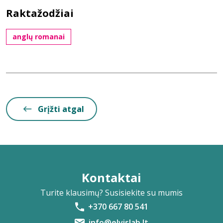
Raktažodžiai
anglų romanai
Grįžti atgal
Kontaktai
Turite klausimų? Susisiekite su mumis
+370 667 80 541
info@elvislab.lt