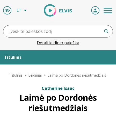
LT
Detali leidinio paieška
Titulinis
Apie ELVIS
Titulinis
Leidiniai
Laimė po Dordonės riešutmedžiais
Leidiniai
Catherine Isaac
Laimė po Dordonės
ELVIS atvyksta
riešutmedžiais
Naujienos