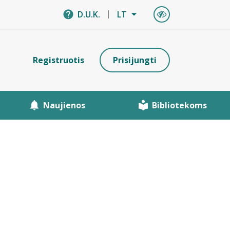
D.U.K.
LT
Registruotis
Prisijungti
Naujienos
Bibliotekoms