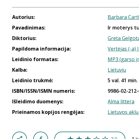
Autorius:
Barbara Cart
Pavadinimas:
Ir moterys tur
Diktorius:
Greta Gelgot
Papildoma informacija:
Vertėjas (-a)
Leidinio formatas:
MP3 (garso į
Kalba:
Lietuvių
Leidinio trukmė:
5 val. 41 min.
ISBN/ISSN/ISMN numeris:
9986-02-212-
Išleidimo duomenys:
Alma littera
Prieinamos kopijos rengėjas:
Lietuvos aklų