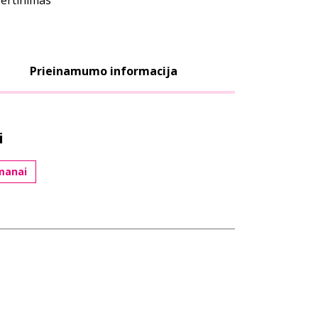
vertinimas
Prieinamumo informacija
i
manai