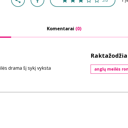
3.0
1 į
Komentarai
(0)
Raktažodžia
lės drama šį sykį vyksta
anglų meilės ro