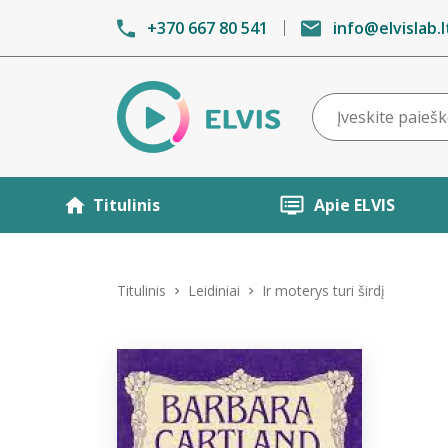
+370 667 80 541
info@elvislab.l
Titulinis
Apie ELVIS
Titulinis
Leidiniai
Ir moterys turi širdį