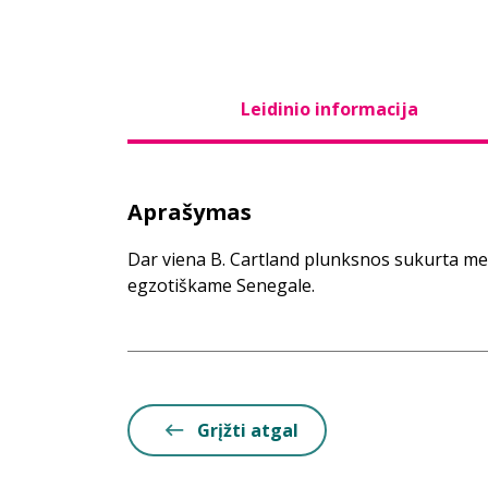
Leidinio informacija
Aprašymas
Dar viena B. Cartland plunksnos sukurta mei
egzotiškame Senegale.
Grįžti atgal