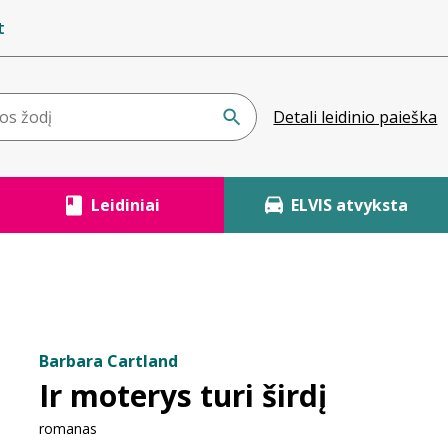
t
Detali leidinio paieška
Leidiniai
ELVIS atvyksta
Barbara Cartland
Ir moterys turi širdį
romanas