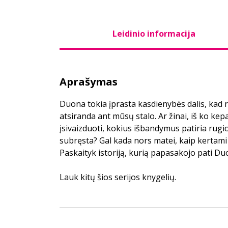
Leidinio informacija
Aprašymas
Duona tokia įprasta kasdienybės dalis, kad r
atsiranda ant mūsų stalo. Ar žinai, iš ko ke
įsivaizduoti, kokius išbandymus patiria rugio
subręsta? Gal kada nors matei, kaip kertami
Paskaityk istoriją, kurią papasakojo pati Duo
Lauk kitų šios serijos knygelių.