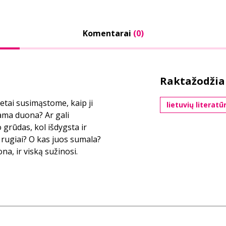
Komentarai
(0)
Raktažodžia
etai susimąstome, kaip ji
lietuvių literatū
pama duona? Ar gali
 grūdas, kol išdygsta ir
 rugiai? O kas juos sumala?
na, ir viską sužinosi.