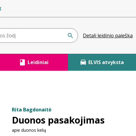
t
Detali leidinio paieška
Leidiniai
ELVIS atvyksta
Rita Bagdonaitė
Duonos pasakojimas
apie duonos kelią