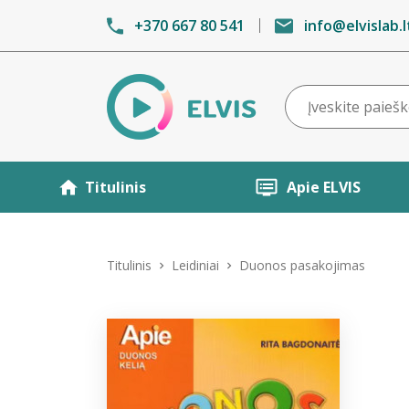
+370 667 80 541
info@elvislab.l
Titulinis
Apie ELVIS
Titulinis
Leidiniai
Duonos pasakojimas