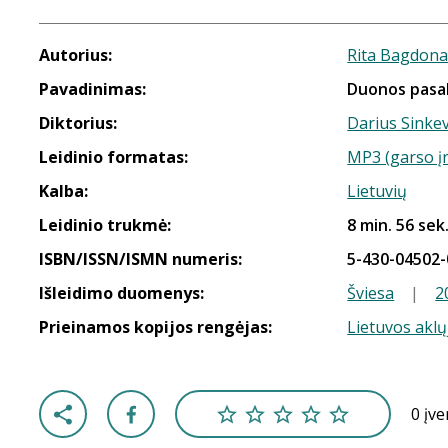
Autorius:
Rita Bagdona
Pavadinimas:
Duonos pasa
Diktorius:
Darius Sinkev
Leidinio formatas:
MP3 (garso į
Kalba:
Lietuvių
Leidinio trukmė:
8 min. 56 sek
ISBN/ISSN/ISMN numeris:
5-430-04502-
Išleidimo duomenys:
Šviesa
|
2
Prieinamos kopijos rengėjas:
Lietuvos aklų
0 įv