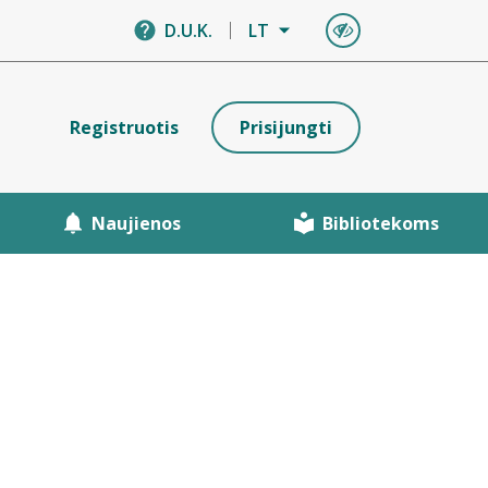
D.U.K.
LT
Registruotis
Prisijungti
Naujienos
Bibliotekoms