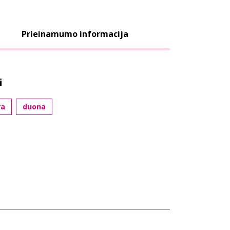
Prieinamumo informacija
i
ra
duona