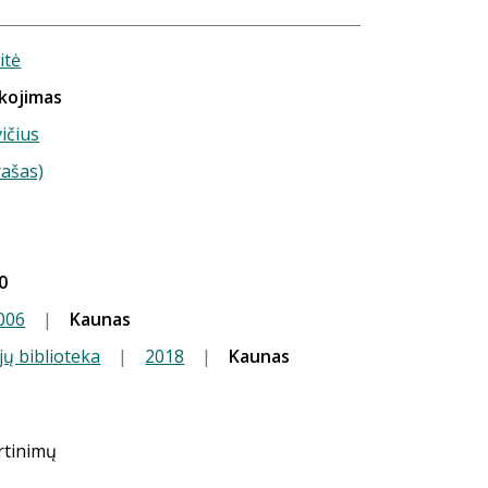
itė
kojimas
ičius
rašas)
.
0
006
|
Kaunas
jų biblioteka
|
2018
|
Kaunas
ertinimų