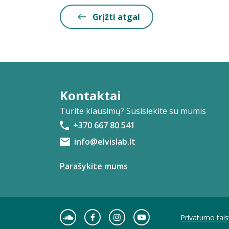
Grįžti atgal
Kontaktai
Turite klausimų? Susisiekite su mumis
+370 667 80 541
info@elvislab.lt
Parašykite mums
Privatumo tais