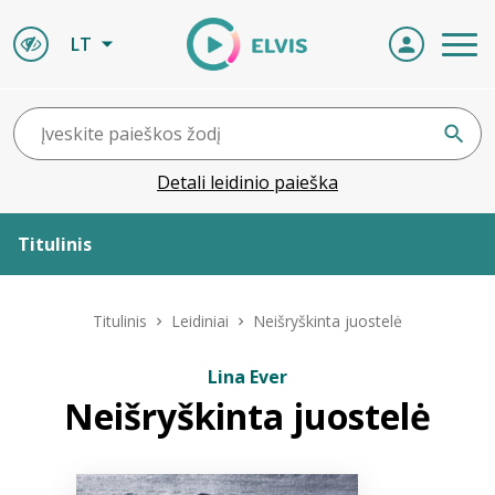
LT
Detali leidinio paieška
Titulinis
Apie ELVIS
Titulinis
Leidiniai
Neišryškinta juostelė
Leidiniai
Lina Ever
Neišryškinta juostelė
ELVIS atvyksta
Naujienos