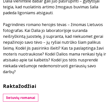
Dalia vienintelė dabar gali juo pasirūpinti – gydytojai
teigia, kad nuolatinis artimo žmogaus buvimas šalia
padeda ligoniams atsigauti.
Pagrindinės romano herojės tėvas – žinomas Lietuvos
fotografas. Kai Dalia jo laboratorijoje suranda
neišryškintą juostelę, ji supranta, kad niekuomet gerai
nepažinojo savo tėvo – jų ryšiai nutrūko šiam palikus
šeimą. Kodėl jis pasirinko išeiti? Kas ta paslaptinga žavi
moteris nuotraukose? Kodėl Dalios mama renkasi tylą ir
atsisako apie tai kalbėtis? Kodėl jos tėtis nusprendė
niekada viešumoje nedemonstruoti geriausių savo
darbų?
Raktažodžiai
lietuvių romanai