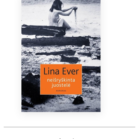
Bibliotekoms
D.U.K.
+370 667 80 541
info@elvislab.lt