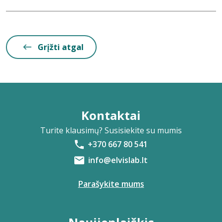
Grįžti atgal
Kontaktai
Turite klausimų? Susisiekite su mumis
+370 667 80 541
info@elvislab.lt
Parašykite mums