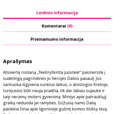
Leidinio informacija
Komentarai
(0)
Prieinamumo informacija
Aprašymas
Atsivertę romaną „Neišryškinta juostelė“ pasinersite į
sudėtingą pagrindinės jo herojės Dalios pasaulį. Jos
santuoka išgyvena sunkius laikus, o atostogos Kretoje,
turėjusios būti nauja pradžia, tik dar labiau sujaukė ir
taip neramų moters gyvenimą. Mintys apie patrauklųjį
graiką neduoda jai ramybės. Grįžusią namo Dalią
pasiekia žinia apie ligoninėje gulintį komos ištiktą tėvą.