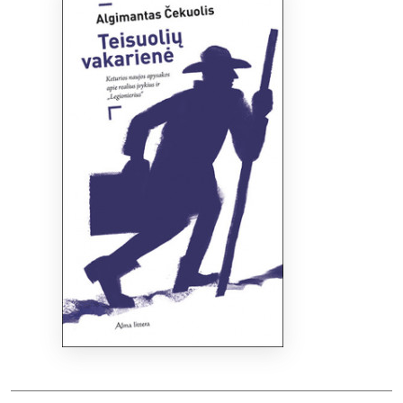
Bibliotekoms
D.U.K.
+370 667 80 541
info@elvislab.lt