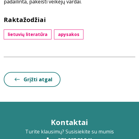
padailinta, pakeisti veikėjų vardai.
Raktažodžiai
lietuvių literatūra
apysakos
Grįžti atgal
Kontaktai
Turite klausimų? Susisiekite su mumis