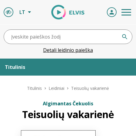
LT
Detali leidinio paieška
Titulinis
Apie ELVIS
Titulinis
Leidiniai
Teisuolių vakarienė
Leidiniai
Algimantas Čekuolis
Teisuolių vakarienė
ELVIS atvyksta
Naujienos