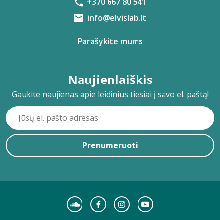
+370 667 80 541
info@elvislab.lt
Parašykite mums
Naujienlaiškis
Gaukite naujienas apie leidinius tiesiai į savo el. paštą!
Prenumeruoti