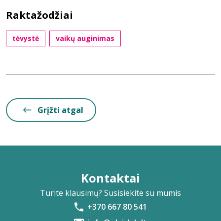
Raktažodžiai
tėvystė
vaikų auginimas
Grįžti atgal
Kontaktai
Turite klausimų? Susisiekite su mumis
+370 667 80 541