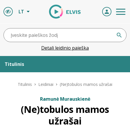
LT
Detali leidinio paieška
Titulinis
Apie ELVIS
Titulinis
Leidiniai
(Ne)tobulos mamos užrašai
Leidiniai
Ramunė Murauskienė
(Ne)tobulos mamos
ELVIS atvyksta
užrašai
Naujienos