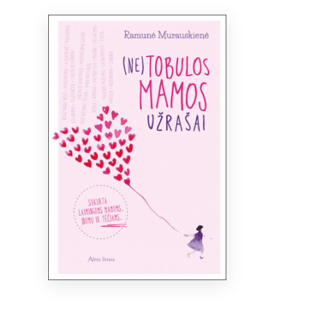
Bibliotekoms
D.U.K.
+370 667 80 541
info@elvislab.lt