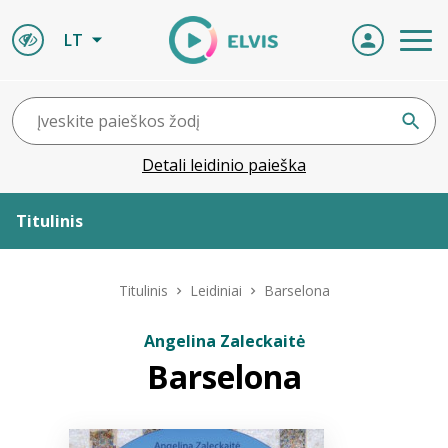
LT
Detali leidinio paieška
Titulinis
Apie ELVIS
Titulinis
Leidiniai
Barselona
Leidiniai
Angelina Zaleckaitė
Barselona
ELVIS atvyksta
Naujienos