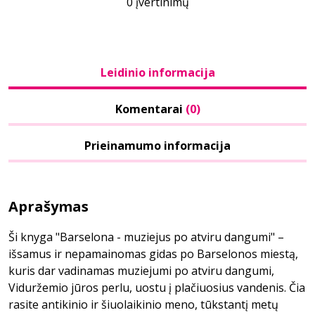
0 įvertinimų
Leidinio informacija
Komentarai
(0)
Prieinamumo informacija
Aprašymas
Ši knyga "Barselona - muziejus po atviru dangumi" –
išsamus ir nepamainomas gidas po Barselonos miestą,
kuris dar vadinamas muziejumi po atviru dangumi,
Viduržemio jūros perlu, uostu į plačiuosius vandenis. Čia
rasite antikinio ir šiuolaikinio meno, tūkstantį metų