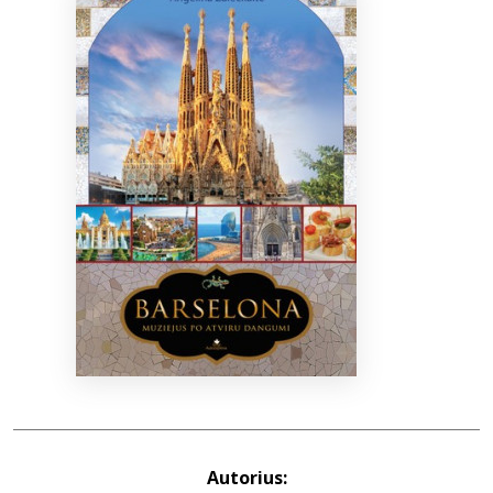
Bibliotekoms
D.U.K.
+370 667 80 541
info@elvislab.lt
Autorius: