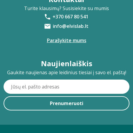
Turite klausimų? Susisiekite su mumis
+370 667 80 541
info@elvislab.lt
Parašykite mums
Naujienlaiškis
Gaukite naujienas apie leidinius tiesiai į savo el. paštą!
Prenumeruoti