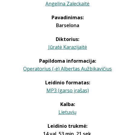
Angelina Zaleckaitė
Pavadinimas:
Barselona
Diktorius:
Jūratė Karazijaitė
Papildoma informacija:
Operatorius (-ė) Albertas Aužbikavičius
Leidinio formatas:
MP3 (garso įrašas)
Kalba:
Lietuvių
Leidinio trukmė:
14 val. 53 min. 21 sek.