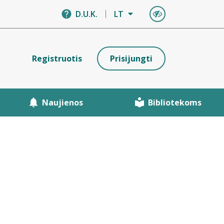
D.U.K.
LT
Registruotis
Prisijungti
Naujienos
Bibliotekoms