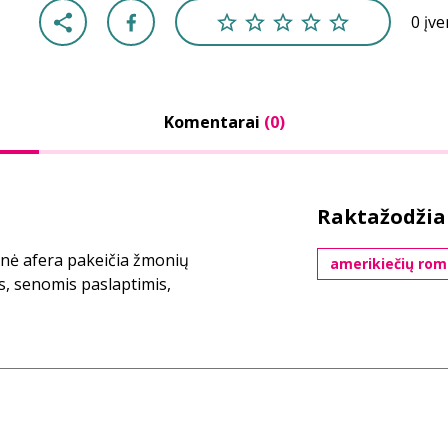
0 įv
Komentarai
(0)
Raktažodžia
sinė afera pakeičia žmonių
amerikiečių rom
is, senomis paslaptimis,