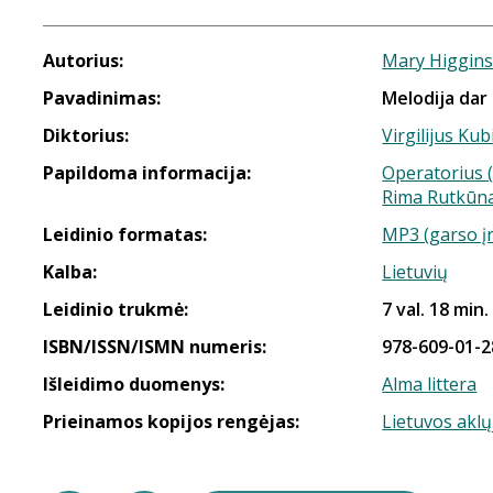
Autorius:
Mary Higgins
Pavadinimas:
Melodija dar 
Diktorius:
Virgilijus Kub
Papildoma informacija:
Operatorius (
Rima Rutkūna
Leidinio formatas:
MP3 (garso į
Kalba:
Lietuvių
Leidinio trukmė:
7 val. 18 min.
ISBN/ISSN/ISMN numeris:
978-609-01-2
Išleidimo duomenys:
Alma littera
Prieinamos kopijos rengėjas:
Lietuvos aklų