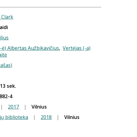
 Clark
aidi
ilius
-ė) Albertas Aužbikavičius
,
Vertėjas (-a)
itė
rašas)
 13 sek.
882-4
|
2017
|
Vilnius
jų biblioteka
|
2018
|
Vilnius