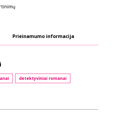
ertinimų
Prieinamumo informacija
i
anai
detektyviniai romanai