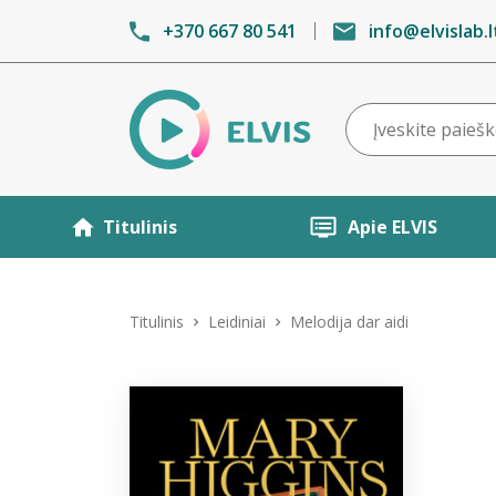
+370 667 80 541
info@elvislab.l
Titulinis
Apie ELVIS
Titulinis
Leidiniai
Melodija dar aidi