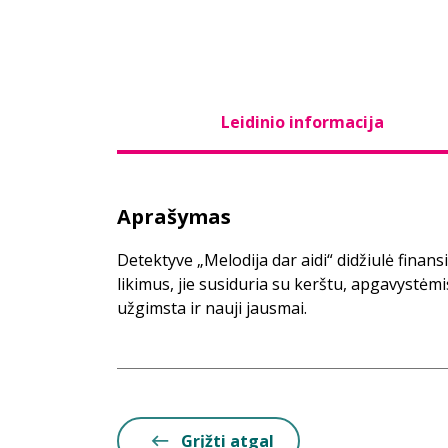
Leidinio informacija
Aprašymas
Detektyve „Melodija dar aidi“ didžiulė finan
likimus, jie susiduria su kerštu, apgavystėm
užgimsta ir nauji jausmai.
Grįžti atgal