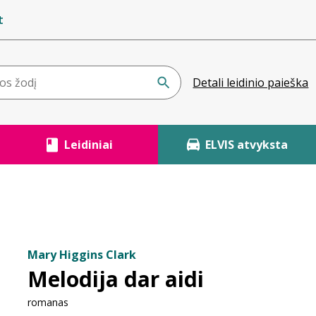
t
Detali leidinio paieška
Leidiniai
ELVIS atvyksta
Mary Higgins Clark
Melodija dar aidi
romanas