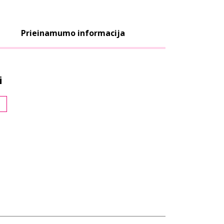
Prieinamumo informacija
i
s