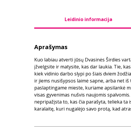
Leidinio informacija
Aprašymas
Kuo labiau atverti jūsų Dvasinės Širdies varta
įžvelgsite ir matysite, kas dar laukia. Tie, kas
kiek vidinio darbo slypi po šiais dviem žodžia
ir jiems nusišypsos laimė sapne, arba net iš 
paslaptingame mieste, kuriame apsilankė mūs
visas gyvenimas nušvis naujomis spalvomis.
nepripažįsta to, kas čia parašyta, telieka ta 
karalaitę, kuri nugalėjo savo protą, kad atras