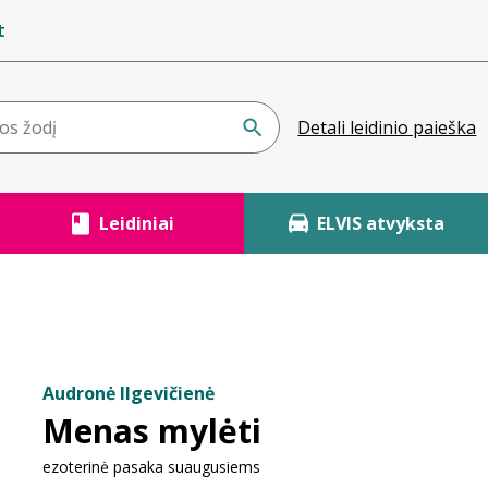
t
Detali leidinio paieška
Leidiniai
ELVIS atvyksta
Audronė Ilgevičienė
Menas mylėti
ezoterinė pasaka suaugusiems