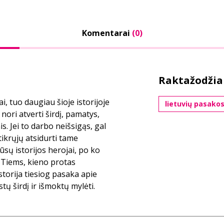
Komentarai
(0)
Raktažodžia
i, tuo daugiau šioje istorijoje
lietuvių pasako
 nori atverti širdį, pamatys,
is. Jei to darbo neišsigąs, gal
tikrųjų atsidurti tame
ų istorijos herojai, po ko
 Tiems, kieno protas
istorija tiesiog pasaka apie
tų širdį ir išmoktų mylėti.