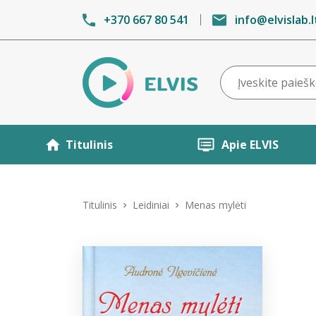
+370 667 80 541
info@elvislab.l
Titulinis
Apie ELVIS
Titulinis
Leidiniai
Menas mylėti