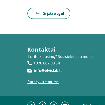
Grįžti atgal
Kontaktai
Turite klausimų? Susisiekite su mumis
+370 667 80 541
info@elvislab.lt
Parašykite mums