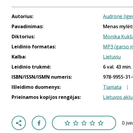
Autorius:
Audronė Ilge
Pavadinimas:
Menas mylėt
Diktorius:
Monika Kukš
Leidinio formatas:
MP3 (garso į
Kalba:
Lietuvių
Leidinio trukmė:
6 val. 43 min.
ISBN/ISSN/ISMN numeris:
978-9955-31-
Išleidimo duomenys:
Tiamata
|
Prieinamos kopijos rengėjas:
Lietuvos aklų
0 įv