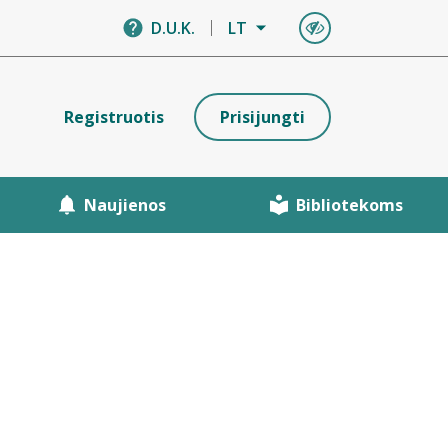
D.U.K.
LT
Registruotis
Prisijungti
Naujienos
Bibliotekoms