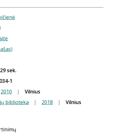
vičienė
i
aitė
rašas)
 29 sek.
034-1
2010
|
Vilnius
jų biblioteka
|
2018
|
Vilnius
ertinimų