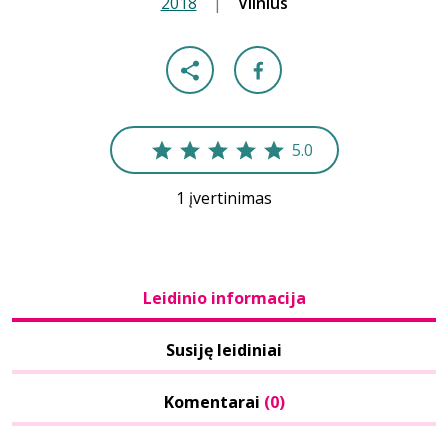
2018
|
|
Vilnius
5.0
1 įvertinimas
Leidinio informacija
Susiję leidiniai
Komentarai
(0)