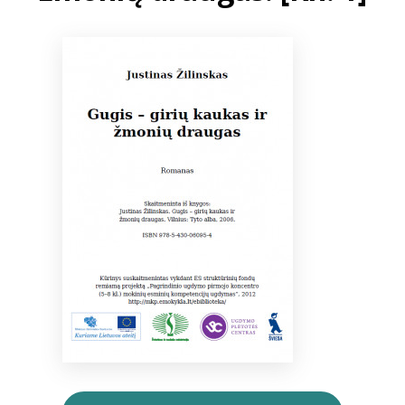
Bibliotekoms
D.U.K.
+370 667 80 541
info@elvislab.lt