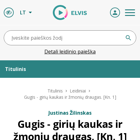
LT
Detali leidinio paieška
Titulinis
Apie ELVIS
Titulinis
Leidiniai
Gugis - girių kaukas ir žmonių draugas. [Kn. 1]
Leidiniai
Justinas Žilinskas
Gugis - girių kaukas ir
ELVIS atvyksta
žmonių draugas. [Kn. 1]
Naujienos