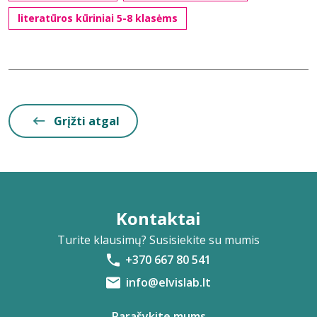
literatūros kūriniai 5-8 klasėms
Grįžti atgal
Kontaktai
Turite klausimų? Susisiekite su mumis
+370 667 80 541
info@elvislab.lt
Parašykite mums