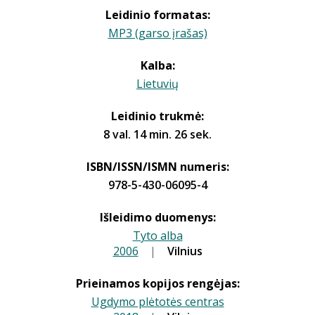
Leidinio formatas:
MP3 (garso įrašas)
Kalba:
Lietuvių
Leidinio trukmė:
8 val. 14 min. 26 sek.
ISBN/ISSN/ISMN numeris:
978-5-430-06095-4
Išleidimo duomenys:
Tyto alba
2006
|
|
Vilnius
Prieinamos kopijos rengėjas:
Ugdymo plėtotės centras