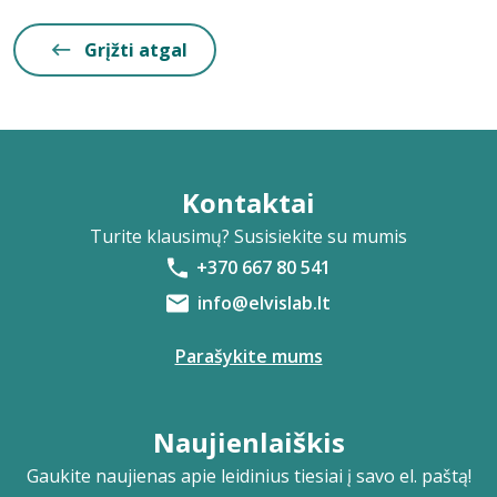
Grįžti atgal
Kontaktai
Turite klausimų? Susisiekite su mumis
+370 667 80 541
info@elvislab.lt
Parašykite mums
Naujienlaiškis
Gaukite naujienas apie leidinius tiesiai į savo el. paštą!