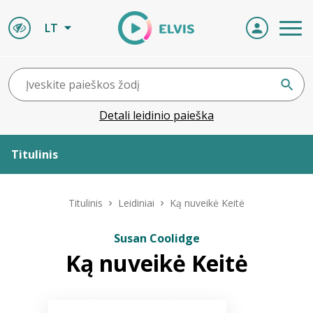
LT
Detali leidinio paieška
Titulinis
Apie ELVIS
Titulinis
Leidiniai
Ką nuveikė Keitė
Leidiniai
Susan Coolidge
Ką nuveikė Keitė
ELVIS atvyksta
Naujienos