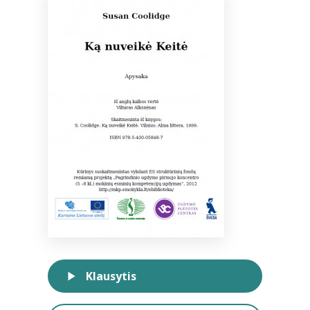
Bibliotekoms
D.U.K.
+370 667 80 541
info@elvislab.lt
Klausytis