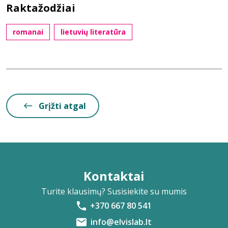
Raktažodžiai
romanai
lietuvių literatūra
Grįžti atgal
Kontaktai
Turite klausimų? Susisiekite su mumis
+370 667 80 541
info@elvislab.lt