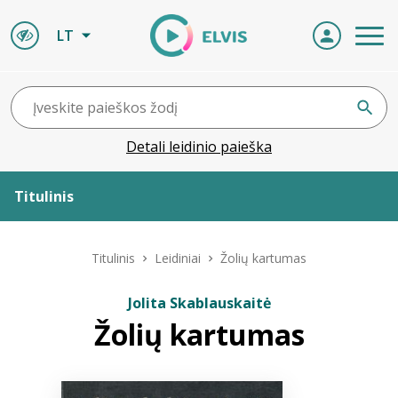
LT
Detali leidinio paieška
Titulinis
Apie ELVIS
Titulinis
Leidiniai
Žolių kartumas
Leidiniai
Jolita Skablauskaitė
Žolių kartumas
ELVIS atvyksta
Naujienos