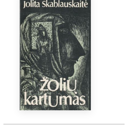
Bibliotekoms
D.U.K.
+370 667 80 541
info@elvislab.lt