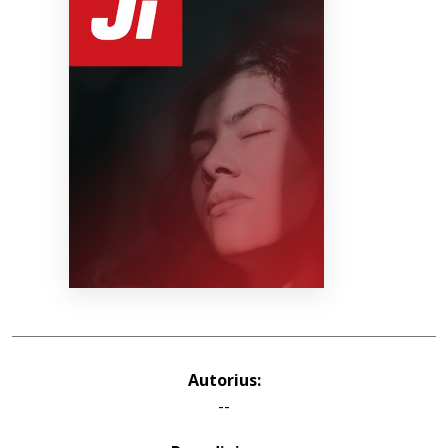
Bibliotekoms
D.U.K.
+370 667 80 541
info@elvislab.lt
Autorius:
--