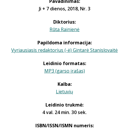
Pavadinimas:
Ji + 7 dienos, 2018, Nr. 3
Diktorius:
Rūta Rainienė
Papildoma informacija:
Vyriausiasis redaktorius (-ė) Gintarė Stanislovaitė
Leidinio formatas:
MP3 (garso įrašas)
Kalba:
Lietuvių
Leidinio trukmė:
4 val. 24 min. 30 sek.
ISBN/ISSN/ISMN numeris: