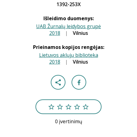
1392-253X
Išleidimo duomenys:
UAB Žurnalų leidybos grupė
2018
|
|
Vilnius
Prieinamos kopijos rengėjas:
Lietuvos aklųjų biblioteka
2018
|
|
Vilnius
0 įvertinimų