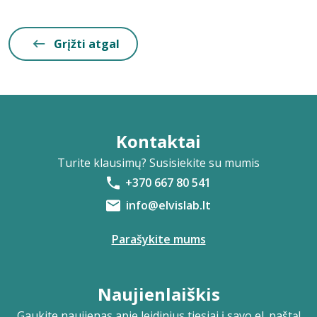
Grįžti atgal
Kontaktai
Turite klausimų? Susisiekite su mumis
+370 667 80 541
info@elvislab.lt
Parašykite mums
Naujienlaiškis
Gaukite naujienas apie leidinius tiesiai į savo el. paštą!