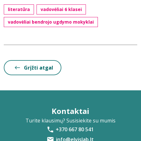
literatūra
vadovėliai 6 klasei
vadovėliai bendrojo ugdymo mokyklai
Grįžti atgal
Kontaktai
Turite klausimų? Susisiekite su mumis
+370 667 80 541
info@elvislab.lt