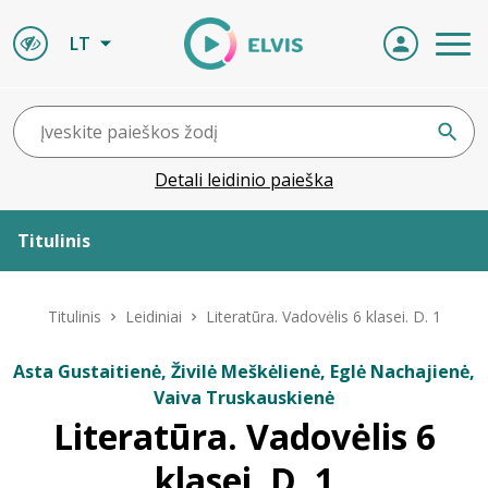
LT
Detali leidinio paieška
Titulinis
Apie ELVIS
Titulinis
Leidiniai
Literatūra. Vadovėlis 6 klasei. D. 1
Leidiniai
Asta Gustaitienė, Živilė Meškėlienė, Eglė Nachajienė,
Vaiva Truskauskienė
ELVIS atvyksta
Literatūra. Vadovėlis 6
klasei. D. 1
Naujienos