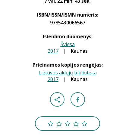
7 val. 22 min. 43 sek.
ISBN/ISSN/ISMN numeris:
9785430066567
Išleidimo duomenys:
Šviesa
2017
|
|
Kaunas
Prieinamos kopijos rengėjas:
Lietuvos aklųjų biblioteka
2017
|
|
Kaunas