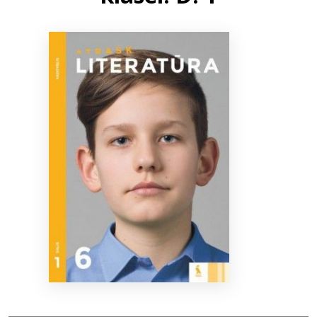
Bibliotekoms
D.U.K.
+370 667 80 541
info@elvislab.lt