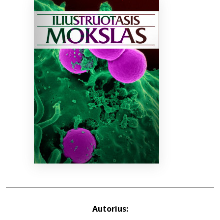
Bibliotekoms
D.U.K.
+370 667 80 541
info@elvislab.lt
Autorius: