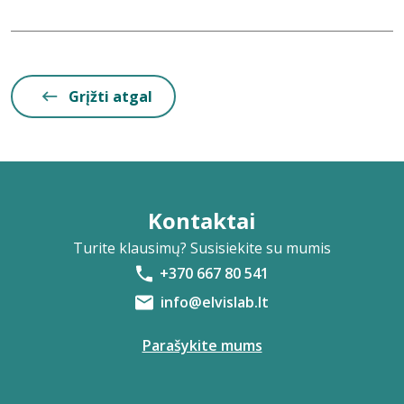
Grįžti atgal
Kontaktai
Turite klausimų? Susisiekite su mumis
+370 667 80 541
info@elvislab.lt
Parašykite mums