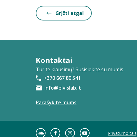
Grįžti atgal
Kontaktai
Turite klausimų? Susisiekite su mumis
+370 667 80 541
info@elvislab.lt
Parašykite mums
Privatumo tais