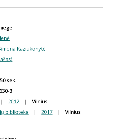
sniege
tienė
) Simona Kaziukonytė
rašas)
 50 sek.
630-3
|
2012
|
Vilnius
jų biblioteka
|
2017
|
Vilnius