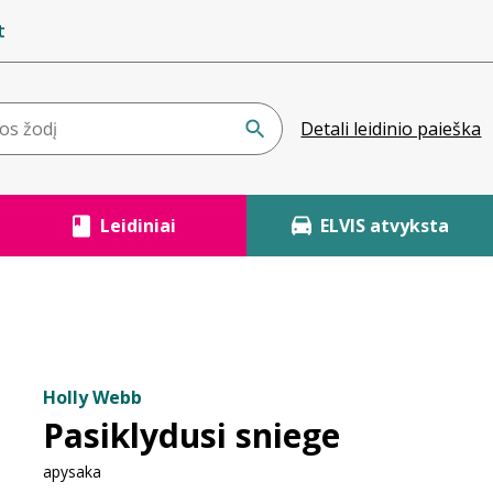
t
Detali leidinio paieška
Leidiniai
ELVIS atvyksta
Holly Webb
Pasiklydusi sniege
apysaka