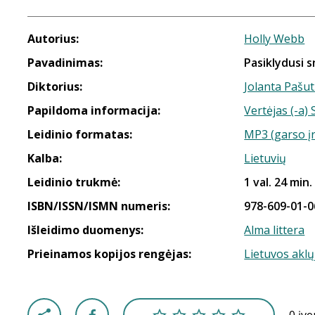
Autorius:
Holly Webb
Pavadinimas:
Pasiklydusi 
Diktorius:
Jolanta Pašu
Papildoma informacija:
Vertėjas (-a
Leidinio formatas:
MP3 (garso į
Kalba:
Lietuvių
Leidinio trukmė:
1 val. 24 min.
ISBN/ISSN/ISMN numeris:
978-609-01-0
Išleidimo duomenys:
Alma littera
Prieinamos kopijos rengėjas:
Lietuvos aklų