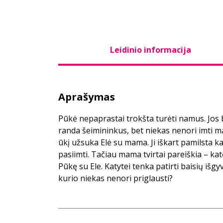
Leidinio informacija
Aprašymas
Pūkė nepaprastai trokšta turėti namus. Jos b
randa šeimininkus, bet niekas nenori imti maž
ūkį užsuka Elė su mama. Ji iškart pamilsta ka
pasiimti. Tačiau mama tvirtai pareiškia – katė
Pūkę su Ele. Katytei tenka patirti baisių išg
kurio niekas nenori priglausti?