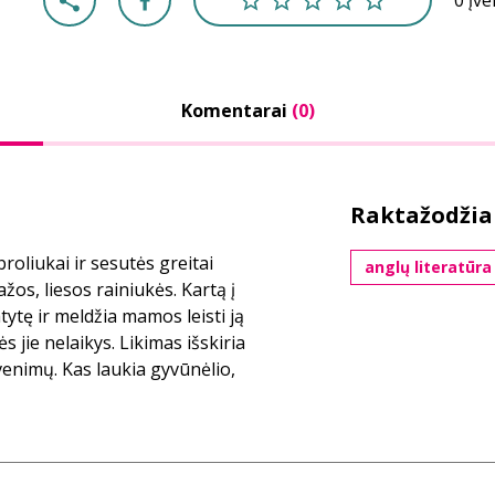
0 įv
Komentarai
(0)
Raktažodžia
roliukai ir sesutės greitai
anglų literatūra
os, liesos rainiukės. Kartą į
tytę ir meldžia mamos leisti ją
s jie nelaikys. Likimas išskiria
yvenimų. Kas laukia gyvūnėlio,