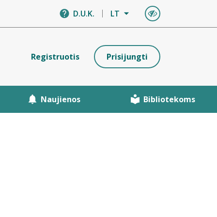
D.U.K.
LT
Registruotis
Prisijungti
Naujienos
Bibliotekoms