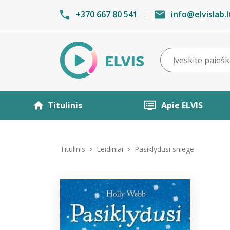
+370 667 80 541
info@elvislab.l
Titulinis
Apie ELVIS
Titulinis
Leidiniai
Pasiklydusi sniege