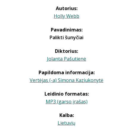
Autorius:
Holly Webb
Pavadinimas:
Palikti šunyčiai
Diktorius:
Jolanta Pašutienė
Papildoma informacija:
Vertėjas (-a) Simona Kaziukonytė
Leidinio formatas:
MP3 (garso įrašas)
Kalba:
Lietuvių