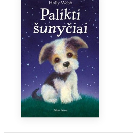
Bibliotekoms
D.U.K.
+370 667 80 541
info@elvislab.lt