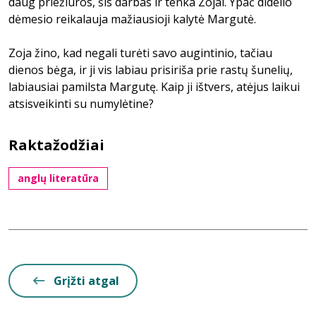
daug priežiūros, šis darbas ir tenka Zojai. Ypač didelio
dėmesio reikalauja mažiausioji kalytė Margutė.
Zoja žino, kad negali turėti savo augintinio, tačiau
dienos bėga, ir ji vis labiau prisiriša prie rastų šunelių,
labiausiai pamilsta Margutę. Kaip ji ištvers, atėjus laikui
atsisveikinti su numylėtine?
Raktažodžiai
anglų literatūra
Grįžti atgal