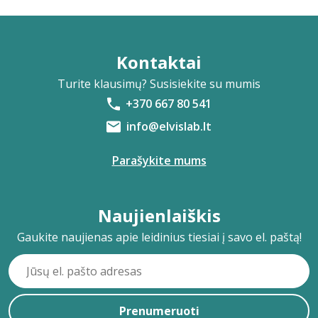
Kontaktai
Turite klausimų? Susisiekite su mumis
+370 667 80 541
info@elvislab.lt
Parašykite mums
Naujienlaiškis
Gaukite naujienas apie leidinius tiesiai į savo el. paštą!
Prenumeruoti