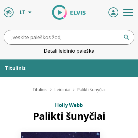
LT
Detali leidinio paieška
Titulinis
Apie ELVIS
Titulinis
Leidiniai
Palikti šunyčiai
Leidiniai
Holly Webb
Palikti šunyčiai
ELVIS atvyksta
Naujienos