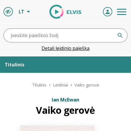
LT
Detali leidinio paieška
Titulinis
Apie ELVIS
Titulinis
Leidiniai
Vaiko gerovė
Leidiniai
Ian McEwan
Vaiko gerovė
ELVIS atvyksta
Naujienos