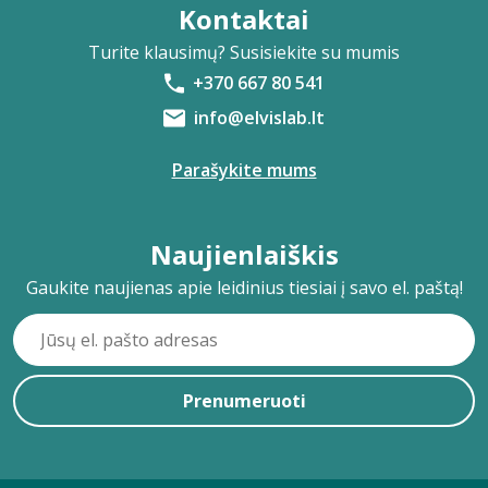
Kontaktai
Turite klausimų? Susisiekite su mumis
+370 667 80 541
info@elvislab.lt
Parašykite mums
Naujienlaiškis
Gaukite naujienas apie leidinius tiesiai į savo el. paštą!
Prenumeruoti