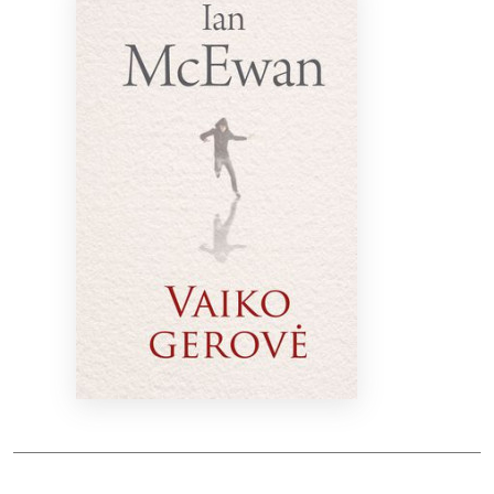
Bibliotekoms
D.U.K.
+370 667 80 541
info@elvislab.lt