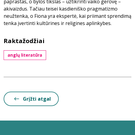
paprastas, o bylos tikslas – užtikrinti vaiko gerovę –
akivaizdus. Tačiau teisei kasdieniško pragmatizmo
neužtenka, o Fiona yra ekspertė, kai priimant sprendimą
tenka įvertinti kultūrines ir religines aplinkybes.
Raktažodžiai
anglų literatūra
Grįžti atgal