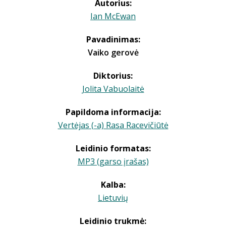
Autorius:
Ian McEwan
Pavadinimas:
Vaiko gerovė
Diktorius:
Jolita Vabuolaitė
Papildoma informacija:
Vertėjas (-a) Rasa Racevičiūtė
Leidinio formatas:
MP3 (garso įrašas)
Kalba:
Lietuvių
Leidinio trukmė: