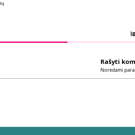
mų
Įg
Rašyti ko
Norėdami parašy