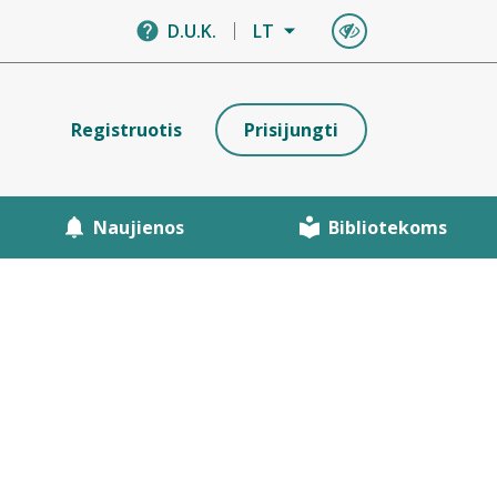
D.U.K.
LT
Registruotis
Prisijungti
Naujienos
Bibliotekoms