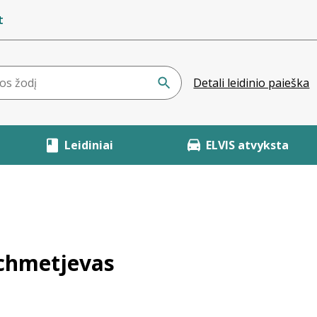
t
Detali leidinio paieška
Leidiniai
ELVIS atvyksta
achmetjevas