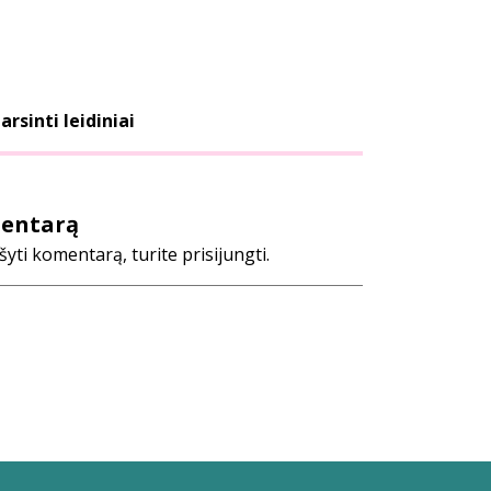
arsinti leidiniai
mentarą
ti komentarą, turite prisijungti.