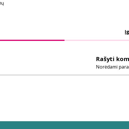
mų
Įg
Rašyti ko
Norėdami parašy