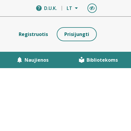
D.U.K.
LT
Registruotis
Prisijungti
Naujienos
Bibliotekoms