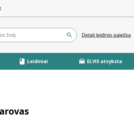
t
Detali leidinio paieška
Leidiniai
ELVIS atvyksta
sarovas