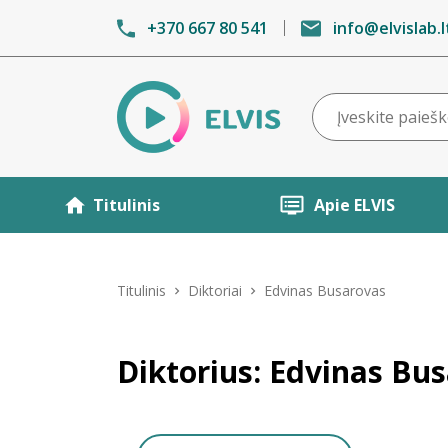
+370 667 80 541
info@elvislab.l
Titulinis
Apie ELVIS
Titulinis
Diktoriai
Edvinas Busarovas
Diktorius: Edvinas Bu