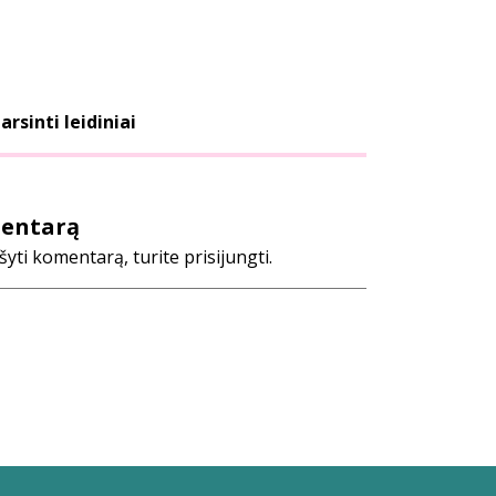
arsinti leidiniai
mentarą
ti komentarą, turite prisijungti.