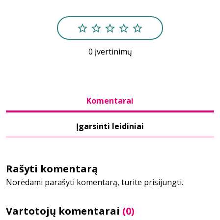
Bibliotekoms
0 įvertinimų
D.U.K.
+370 667 80 541
Komentarai
info@elvislab.lt
Įgarsinti leidiniai
Rašyti komentarą
Norėdami parašyti komentarą, turite prisijungti.
Vartotojų komentarai
(0)