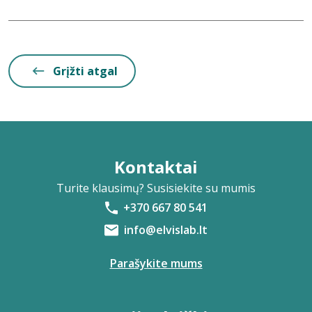
Grįžti atgal
Kontaktai
Turite klausimų? Susisiekite su mumis
+370 667 80 541
info@elvislab.lt
Parašykite mums