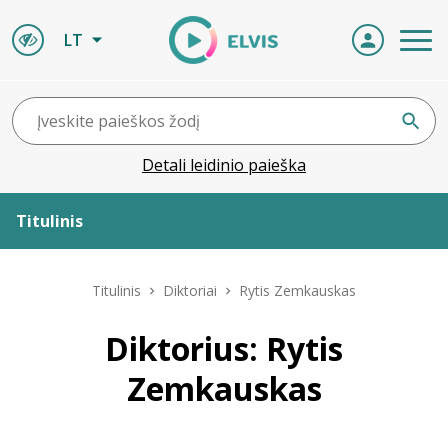
LT
Detali leidinio paieška
Titulinis
Apie ELVIS
Titulinis
Diktoriai
Rytis Zemkauskas
Leidiniai
Diktorius: Rytis
Zemkauskas
ELVIS atvyksta
Naujienos