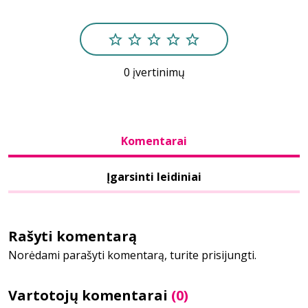
Bibliotekoms
0 įvertinimų
D.U.K.
+370 667 80 541
Komentarai
info@elvislab.lt
Įgarsinti leidiniai
Rašyti komentarą
Norėdami parašyti komentarą, turite prisijungti.
Vartotojų komentarai
(0)