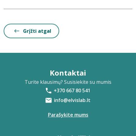
Grįžti atgal
Kontaktai
Turite klausimų? Susisiekite su mumis
+370 667 80 541
info@elvislab.lt
Parašykite mums