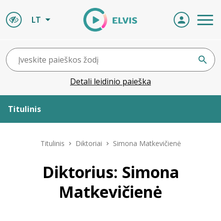
LT
Detali leidinio paieška
Titulinis
Apie ELVIS
Titulinis
Diktoriai
Simona Matkevičienė
Leidiniai
Diktorius: Simona
Matkevičienė
ELVIS atvyksta
Naujienos