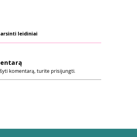
arsinti leidiniai
mentarą
ti komentarą, turite prisijungti.