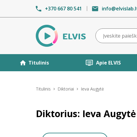
+370 667 80 541
info@elvislab.l
Titulinis
Apie ELVIS
Titulinis
Diktoriai
Ieva Augytė
Diktorius: Ieva Augytė