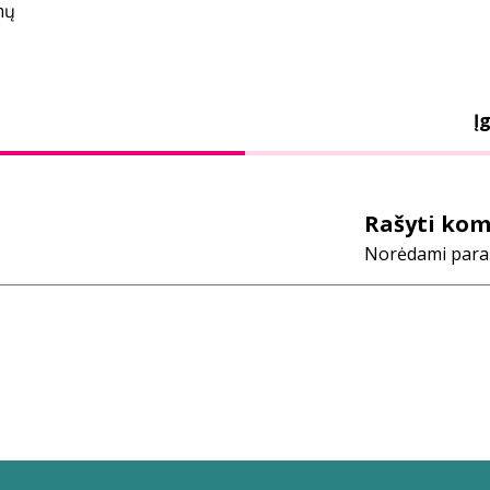
mų
Įg
Rašyti ko
Norėdami parašy