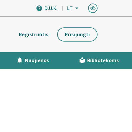
D.U.K.
LT
Registruotis
Prisijungti
Naujienos
Bibliotekoms