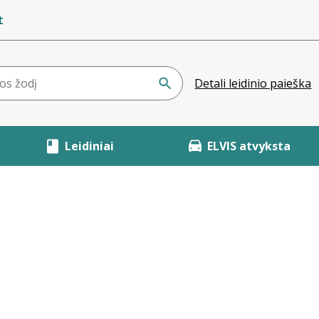
t
Detali leidinio paieška
Leidiniai
ELVIS atvyksta