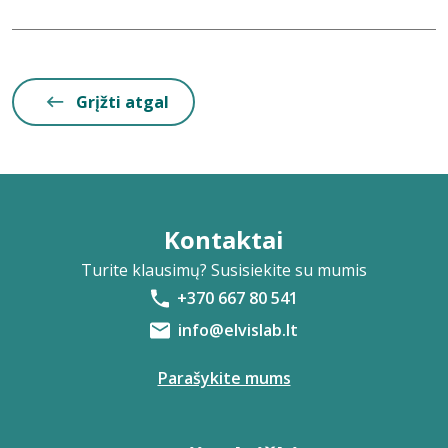
Grįžti atgal
Kontaktai
Turite klausimų? Susisiekite su mumis
+370 667 80 541
info@elvislab.lt
Parašykite mums