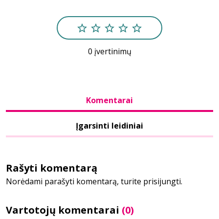
Bibliotekoms
0 įvertinimų
D.U.K.
+370 667 80 541
Komentarai
info@elvislab.lt
Įgarsinti leidiniai
Rašyti komentarą
Norėdami parašyti komentarą, turite prisijungti.
Vartotojų komentarai
(0)