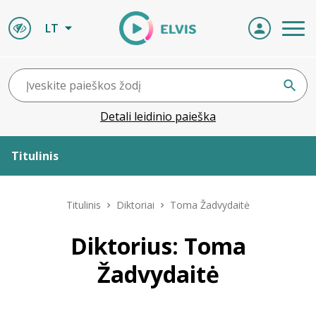
LT
Detali leidinio paieška
Titulinis
Apie ELVIS
Titulinis
Diktoriai
Toma Žadvydaitė
Leidiniai
Diktorius: Toma
Žadvydaitė
ELVIS atvyksta
Naujienos