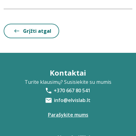
Grįžti atgal
Kontaktai
Turite klausimų? Susisiekite su mumis
+370 667 80 541
info@elvislab.lt
Parašykite mums