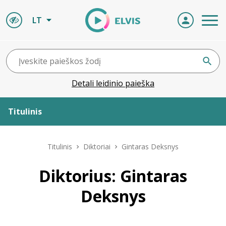
LT
Detali leidinio paieška
Titulinis
Apie ELVIS
Titulinis
Diktoriai
Gintaras Deksnys
Leidiniai
Diktorius: Gintaras
Deksnys
ELVIS atvyksta
Naujienos