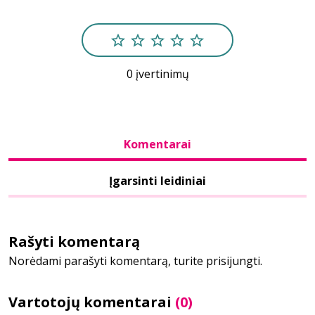
Bibliotekoms
0 įvertinimų
D.U.K.
+370 667 80 541
Komentarai
info@elvislab.lt
Įgarsinti leidiniai
Rašyti komentarą
Norėdami parašyti komentarą, turite prisijungti.
Vartotojų komentarai
(0)