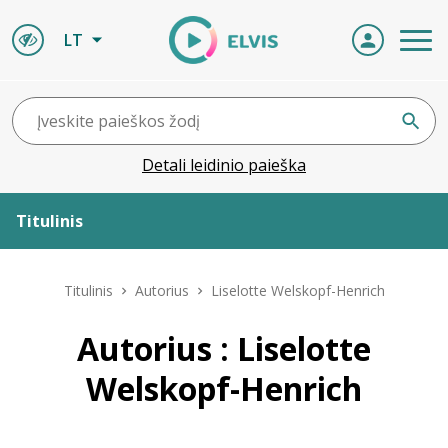
LT
Detali leidinio paieška
Titulinis
Apie ELVIS
Titulinis
Autorius
Liselotte Welskopf-Henrich
Leidiniai
Autorius : Liselotte
Welskopf-Henrich
ELVIS atvyksta
Naujienos