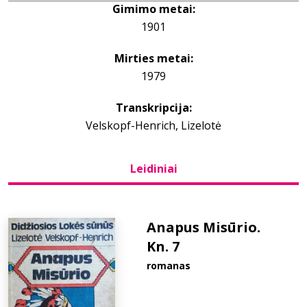
Gimimo metai:
1901
Bibliotekoms
Mirties metai:
D.U.K.
1979
Transkripcija:
+370 667 80 541
Velskopf-Henrich, Lizelotė
info@elvislab.lt
Leidiniai
Anapus Misūrio.
Kn. 7
romanas