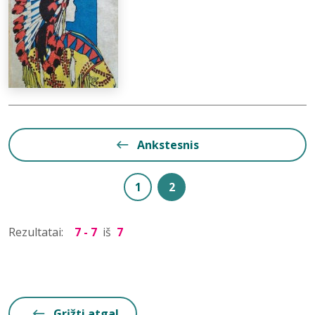
Ankstesnis
1
2
Rezultatai:
7 - 7
iš
7
Grįžti atgal