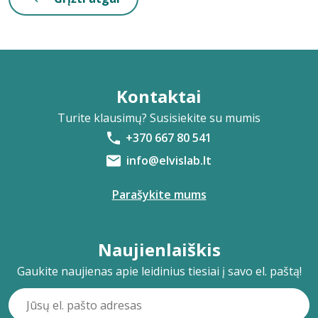
Kontaktai
Turite klausimų? Susisiekite su mumis
+370 667 80 541
info@elvislab.lt
Parašykite mums
Naujienlaiškis
Gaukite naujienas apie leidinius tiesiai į savo el. paštą!