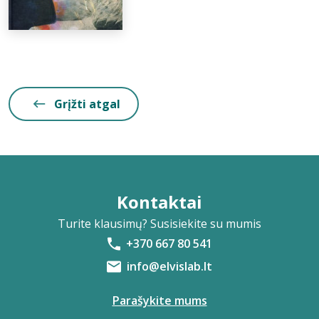
Grįžti atgal
Kontaktai
Turite klausimų? Susisiekite su mumis
+370 667 80 541
info@elvislab.lt
Parašykite mums