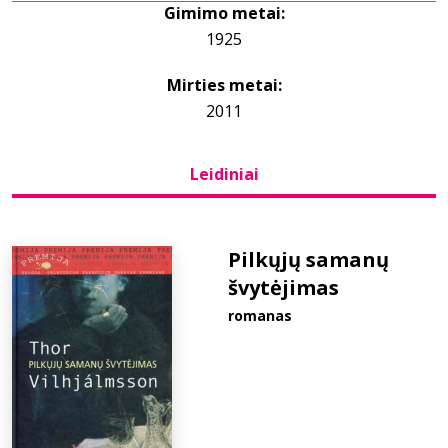
Gimimo metai:
1925
Bibliotekoms
Mirties metai:
D.U.K.
2011
Leidiniai
+370 667 80 541
info@elvislab.lt
Pilkųjų samanų
švytėjimas
romanas