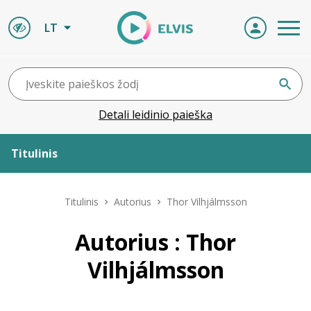
LT
Detali leidinio paieška
Titulinis
Apie ELVIS
Titulinis
Autorius
Thor Vilhjálmsson
Leidiniai
Autorius : Thor
Vilhjálmsson
ELVIS atvyksta
Naujienos