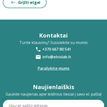
Grįžti atgal
Kontaktai
Turite klausimų? Susisiekite su mumis
+370 667 80 541
info@elvislab.lt
Parašykite mums
Naujienlaiškis
Gaukite naujienas apie leidinius tiesiai į savo el. paštą!