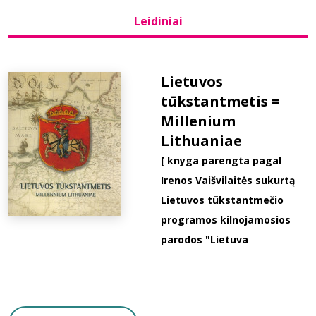
Leidiniai
Bibliotekoms
D.U.K.
Lietuvos
tūkstantmetis =
Millenium
+370 667 80 541
Lithuaniae
info@elvislab.lt
[ knyga parengta pagal
Irenos Vaišvilaitės sukurtą
Lietuvos tūkstantmečio
programos kilnojamosios
parodos "Lietuva