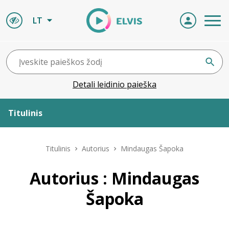
LT
Detali leidinio paieška
Titulinis
Apie ELVIS
Titulinis
Autorius
Mindaugas Šapoka
Leidiniai
Autorius : Mindaugas
Šapoka
ELVIS atvyksta
Naujienos