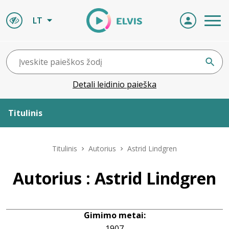
LT
Detali leidinio paieška
Titulinis
Apie ELVIS
Titulinis
Autorius
Astrid Lindgren
Leidiniai
Autorius : Astrid Lindgren
ELVIS atvyksta
Gimimo metai:
Naujienos
1907