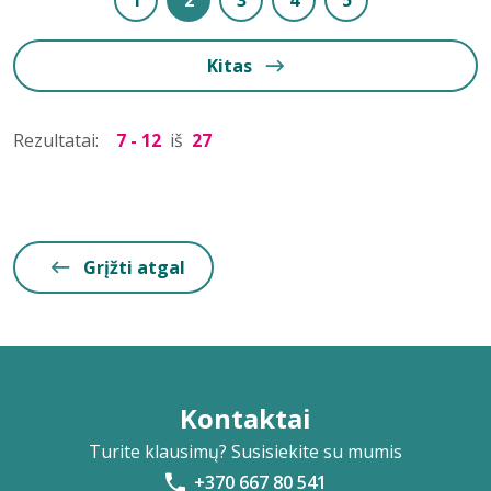
1
2
3
4
5
Kitas
Rezultatai:
7 - 12
iš
27
Grįžti atgal
Kontaktai
Turite klausimų? Susisiekite su mumis
+370 667 80 541