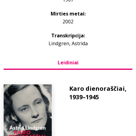
Mirties metai:
Bibliotekoms
2002
D.U.K.
Transkripcija:
Lindgren, Astrida
+370 667 80 541
Leidiniai
info@elvislab.lt
Karo dienoraščiai,
1939–1945