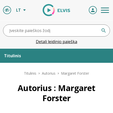
LT
Detali leidinio paieška
Titulinis
Apie ELVIS
Titulinis
Autorius
Margaret Forster
Leidiniai
Autorius : Margaret
Forster
ELVIS atvyksta
Naujienos