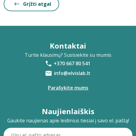
Grįžti atgal
Kontaktai
Turite klausimų? Susisiekite su mumis
+370 667 80 541
info@elvislab.lt
Parašykite mums
Naujienlaiškis
Gaukite naujienas apie leidinius tiesiai į savo el. paštą!