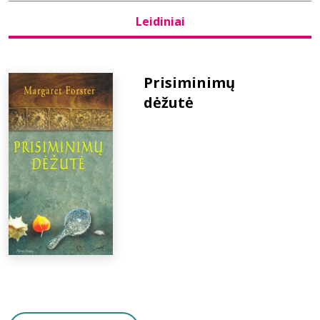
Leidiniai
Bibliotekoms
D.U.K.
Prisiminimų
dėžutė
+370 667 80 541
info@elvislab.lt