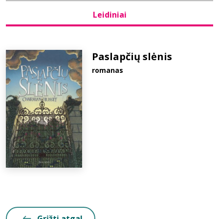
Leidiniai
Bibliotekoms
D.U.K.
Paslapčių slėnis
romanas
+370 667 80 541
info@elvislab.lt
Grįžti atgal