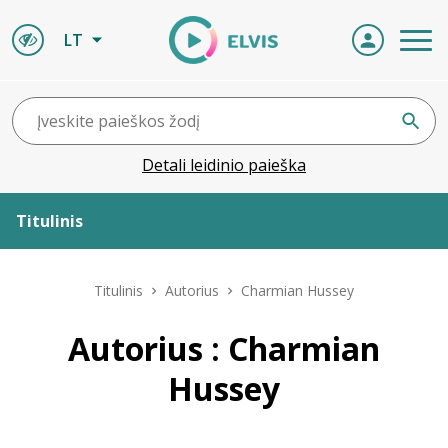
LT
Detali leidinio paieška
Titulinis
Apie ELVIS
Titulinis
Autorius
Charmian Hussey
Leidiniai
Autorius : Charmian
Hussey
ELVIS atvyksta
Naujienos