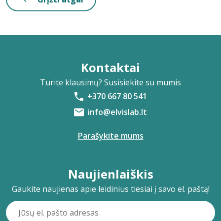
Kontaktai
Turite klausimų? Susisiekite su mumis
+370 667 80 541
info@elvislab.lt
Parašykite mums
Naujienlaiškis
Gaukite naujienas apie leidinius tiesiai į savo el. paštą!