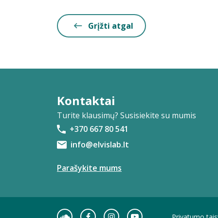
Grįžti atgal
Kontaktai
Turite klausimų? Susisiekite su mumis
+370 667 80 541
info@elvislab.lt
Parašykite mums
Privatumo tais