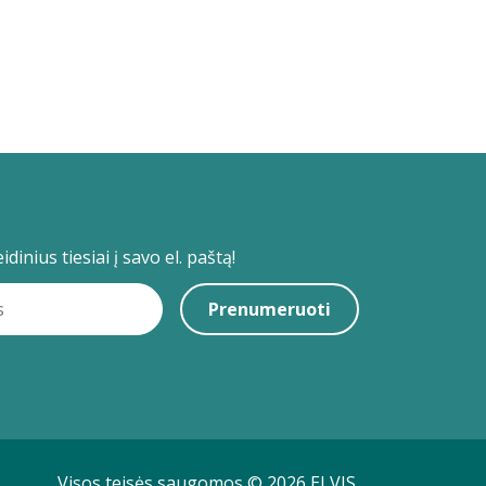
dinius tiesiai į savo el. paštą!
Prenumeruoti
Visos teisės saugomos © 2026 ELVIS.