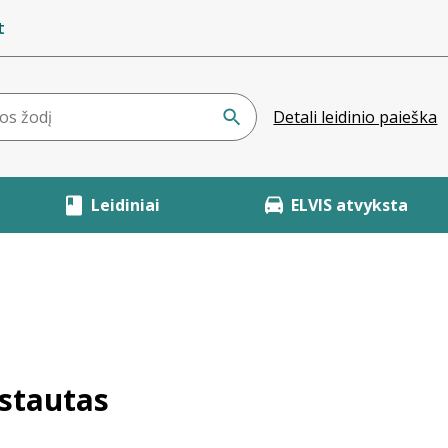
t
Detali leidinio paieška
Leidiniai
ELVIS atvyksta
ystautas