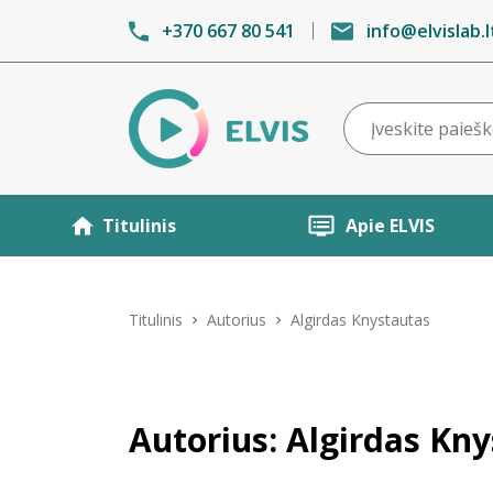
+370 667 80 541
info@elvislab.l
Titulinis
Apie ELVIS
Titulinis
Autorius
Algirdas Knystautas
Autorius: Algirdas Kn