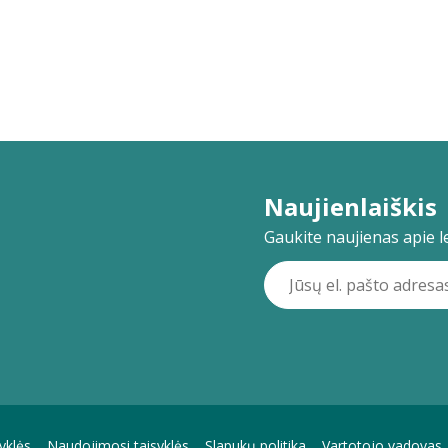
Naujienlaiškis
Gaukite naujienas apie lei
yklės
Naudojimosi taisyklės
Slapukų politika
Vartotojo vadovas