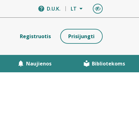
D.U.K.
LT
Registruotis
Prisijungti
Naujienos
Bibliotekoms