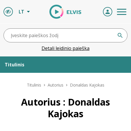
LT
Detali leidinio paieška
Titulinis
Apie ELVIS
Titulinis
Autorius
Donaldas Kajokas
Leidiniai
Autorius : Donaldas
Kajokas
ELVIS atvyksta
Naujienos