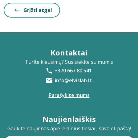
Grįžti atgal
Kontaktai
Turite klausimų? Susisiekite su mumis
+370 667 80 541
info@elvislab.lt
Parašykite mums
Naujienlaiškis
Gaukite naujienas apie leidinius tiesiai į savo el. paštą!