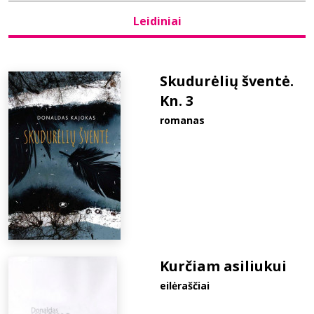
Leidiniai
Bibliotekoms
D.U.K.
Skudurėlių šventė.
Kn. 3
romanas
+370 667 80 541
info@elvislab.lt
Kurčiam asiliukui
eilėraščiai