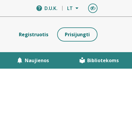
D.U.K.
LT
Registruotis
Prisijungti
Naujienos
Bibliotekoms