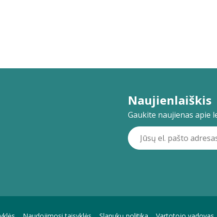
Naujienlaiškis
Gaukite naujienas apie lei
yklės
Naudojimosi taisyklės
Slapukų politika
Vartotojo vadovas