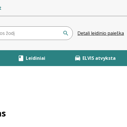
t
Detali leidinio paieška
Leidiniai
ELVIS atvyksta
as