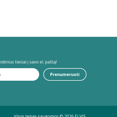
dinius tiesiai į savo el. paštą!
Prenumeruoti
Visos teisės saugomos © 2026 ELVIS.