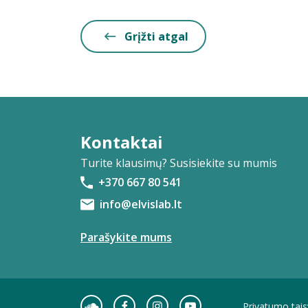
Grįžti atgal
Kontaktai
Turite klausimų? Susisiekite su mumis
+370 667 80 541
info@elvislab.lt
Parašykite mums
Privatumo tais