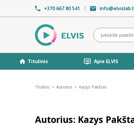
+370 667 80 541
info@elvislab.l
Titulinis
Apie ELVIS
Titulinis
Autorius
Kazys Pakštas
Autorius: Kazys Pakšt