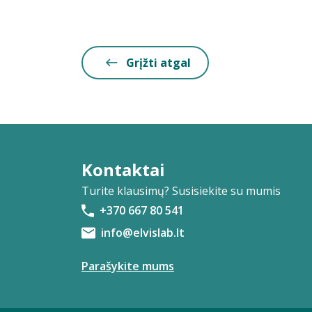
Grįžti atgal
Kontaktai
Turite klausimų? Susisiekite su mumis
+370 667 80 541
info@elvislab.lt
Parašykite mums