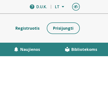
D.U.K.
LT
Registruotis
Prisijungti
Naujienos
Bibliotekoms