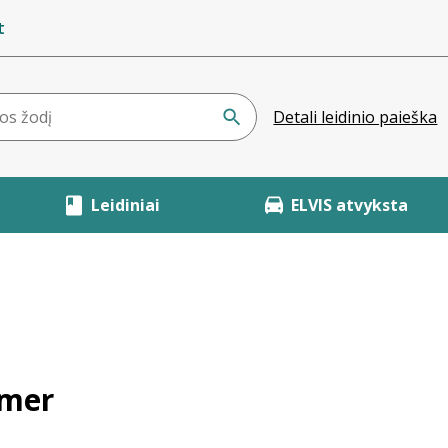
t
Detali leidinio paieška
Leidiniai
ELVIS atvyksta
amer