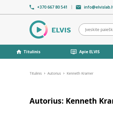
+370 667 80 541
info@elvislab.l
Titulinis
Apie ELVIS
Titulinis
Autorius
Kenneth Kramer
Autorius: Kenneth Kr