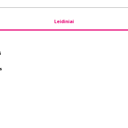
Leidiniai
s
s