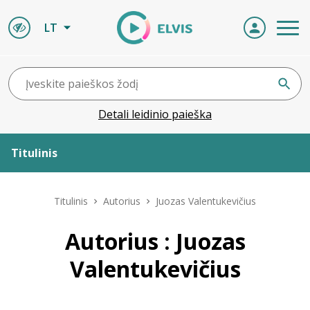
LT
Detali leidinio paieška
Titulinis
Apie ELVIS
Titulinis
Autorius
Juozas Valentukevičius
Leidiniai
Autorius : Juozas
Valentukevičius
ELVIS atvyksta
Naujienos