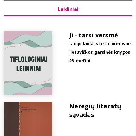
Leidiniai
Bibliotekoms
D.U.K.
Ji - tarsi versmė
radijo laida, skirta pirmosios
lietuviškos garsinės knygos
+370 667 80 541
25-mečiui
info@elvislab.lt
Neregių literatų
sąvadas