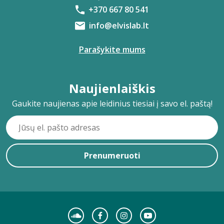
+370 667 80 541
info@elvislab.lt
Parašykite mums
Naujienlaiškis
Gaukite naujienas apie leidinius tiesiai į savo el. paštą!
Prenumeruoti