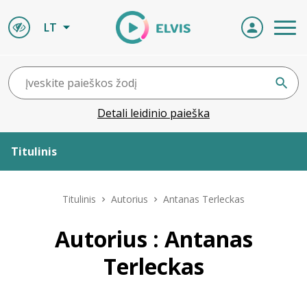
LT
Detali leidinio paieška
Titulinis
Apie ELVIS
Titulinis
Autorius
Antanas Terleckas
Leidiniai
Autorius : Antanas
Terleckas
ELVIS atvyksta
Naujienos