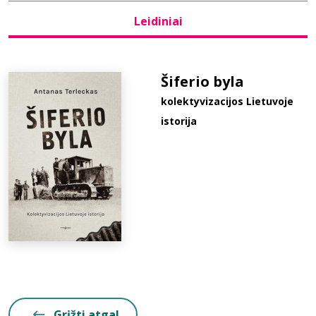
Leidiniai
Bibliotekoms
D.U.K.
Šiferio byla
kolektyvizacijos Lietuvoje
istorija
+370 667 80 541
info@elvislab.lt
Grįžti atgal