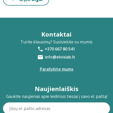
Kontaktai
Turite klausimų? Susisiekite su mumis
+370 667 80 541
info@elvislab.lt
Parašykite mums
Naujienlaiškis
Gaukite naujienas apie leidinius tiesiai į savo el. paštą!